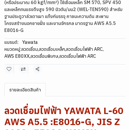
(หรือประมาณ 60 kgf/mm²) ใช้เชือมเหล็ก SM 570, SPV 450
และเหล็กทนแรงดึงสูง 590 นิวตัน/มม2 (WEL-TEN590) สำหรับ
ฐานประตูวาล์วเตาเผา แท็งก์บรรจุ ภาชนะความดัน สะพาน
โครงสร้างนอกชายฝั่ง และงานจักรกล มาตรฐาน AWS A5.5
E8016-G
แบรนด์:
Yawata
หมวดหมู่:
ลวดเชื่อม
,
ลวดเชื่อมเหล็ก
,
ลวดเชื่อมไฟฟ้า ARC
,
AWS E80XX
,
ลวดเชื่อมพิเศษ
,
ลวดเชื่อมไฟฟ้า ARC
แชร์
รายละเอียดสินค้า
ลวดเชื่อมไฟฟ้า YAWATA L-60
AWS A5.5 :E8016-G, JIS Z