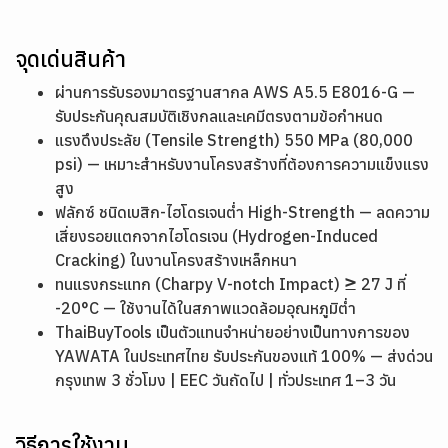
จุดเด่นสินค้า
ผ่านการรับรองมาตรฐานสากล AWS A5.5 E8016-G —
รับประกันคุณสมบัติเชิงกลและเคมีตรงตามข้อกำหนด
แรงดึงประลัย (Tensile Strength) 550 MPa (80,000
psi) — เหมาะสำหรับงานโครงสร้างที่ต้องการความแข็งแรง
สูง
ฟลักซ์ ชนิดเบสิก-ไฮโดรเจนต่ำ High-Strength — ลดความ
เสี่ยงรอยแตกจากไฮโดรเจน (Hydrogen-Induced
Cracking) ในงานโครงสร้างเหล็กหนา
ทนแรงกระแทก (Charpy V-notch Impact) ≥ 27 J ที่
-20°C — ใช้งานได้ในสภาพแวดล้อมอุณหภูมิต่ำ
ThaiBuyTools เป็นตัวแทนจำหน่ายอย่างเป็นทางการของ
YAWATA ในประเทศไทย รับประกันของแท้ 100% — ส่งด่วน
กรุงเทพ 3 ชั่วโมง | EEC วันถัดไป | ทั่วประเทศ 1–3 วัน
วิธีการใช้งาน