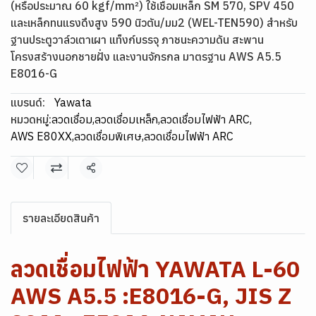
(หรือประมาณ 60 kgf/mm²) ใช้เชือมเหล็ก SM 570, SPV 450
และเหล็กทนแรงดึงสูง 590 นิวตัน/มม2 (WEL-TEN590) สำหรับ
ฐานประตูวาล์วเตาเผา แท็งก์บรรจุ ภาชนะความดัน สะพาน
โครงสร้างนอกชายฝั่ง และงานจักรกล มาตรฐาน AWS A5.5
E8016-G
แบรนด์:
Yawata
หมวดหมู่:
ลวดเชื่อม
,
ลวดเชื่อมเหล็ก
,
ลวดเชื่อมไฟฟ้า ARC
,
AWS E80XX
,
ลวดเชื่อมพิเศษ
,
ลวดเชื่อมไฟฟ้า ARC
แชร์
รายละเอียดสินค้า
ลวดเชื่อมไฟฟ้า YAWATA L-60
AWS A5.5 :E8016-G, JIS Z