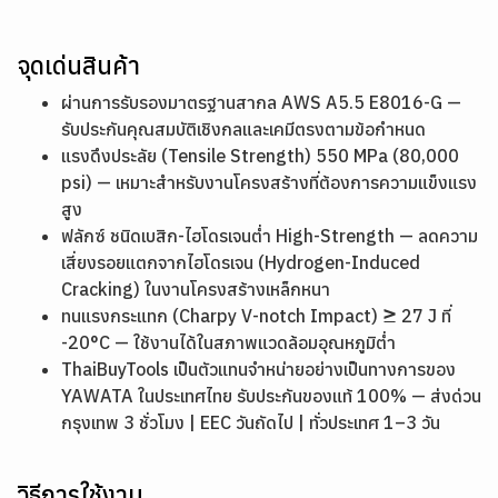
จุดเด่นสินค้า
ผ่านการรับรองมาตรฐานสากล AWS A5.5 E8016-G —
รับประกันคุณสมบัติเชิงกลและเคมีตรงตามข้อกำหนด
แรงดึงประลัย (Tensile Strength) 550 MPa (80,000
psi) — เหมาะสำหรับงานโครงสร้างที่ต้องการความแข็งแรง
สูง
ฟลักซ์ ชนิดเบสิก-ไฮโดรเจนต่ำ High-Strength — ลดความ
เสี่ยงรอยแตกจากไฮโดรเจน (Hydrogen-Induced
Cracking) ในงานโครงสร้างเหล็กหนา
ทนแรงกระแทก (Charpy V-notch Impact) ≥ 27 J ที่
-20°C — ใช้งานได้ในสภาพแวดล้อมอุณหภูมิต่ำ
ThaiBuyTools เป็นตัวแทนจำหน่ายอย่างเป็นทางการของ
YAWATA ในประเทศไทย รับประกันของแท้ 100% — ส่งด่วน
กรุงเทพ 3 ชั่วโมง | EEC วันถัดไป | ทั่วประเทศ 1–3 วัน
วิธีการใช้งาน