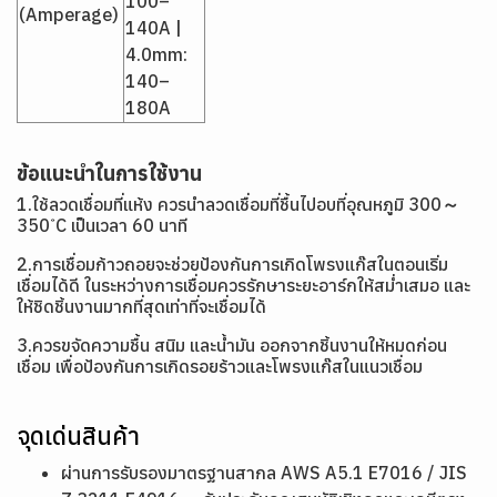
100–
(Amperage)
140A |
4.0mm:
140–
180A
ข้อแนะนำในการใช้งาน
1.ใช้ลวดเชื่อมที่แห้ง ควรนำลวดเชื่อมที่ชื้นไปอบที่อุณหภูมิ 300～
350 ํC เป็นเวลา 60 นาที
2.การเชื่อมก้าวถอยจะช่วยป้องกันการเกิดโพรงแก๊สในตอนเริ่ม
เชื่อมได้ดี ในระหว่างการเชื่อมควรรักษาระยะอาร์กให้สม่ำเสมอ และ
ให้ชิดชิ้นงานมากที่สุดเท่าที่จะเชื่อมได้
3.ควรขจัดความชื้น สนิม และน้ำมัน ออกจากชิ้นงานให้หมดก่อน
เชื่อม เพื่อป้องกันการเกิดรอยร้าวและโพรงแก๊สในแนวเชื่อม
จุดเด่นสินค้า
ผ่านการรับรองมาตรฐานสากล AWS A5.1 E7016 / JIS