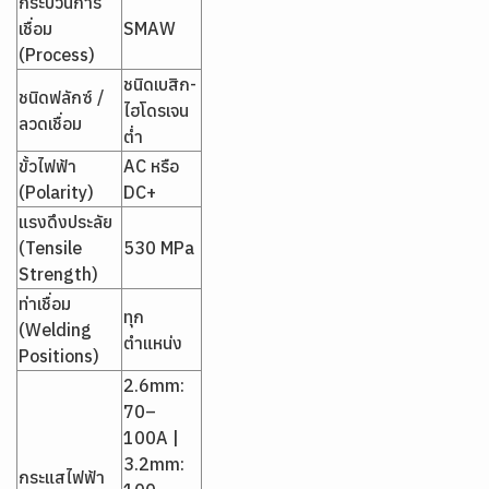
กระบวนการ
เชื่อม
SMAW
(Process)
ชนิดเบสิก-
ชนิดฟลักซ์ /
ไฮโดรเจน
ลวดเชื่อม
ต่ำ
ขั้วไฟฟ้า
AC หรือ
(Polarity)
DC+
แรงดึงประลัย
(Tensile
530 MPa
Strength)
ท่าเชื่อม
ทุก
(Welding
ตำแหน่ง
Positions)
2.6mm:
70–
100A |
3.2mm:
กระแสไฟฟ้า