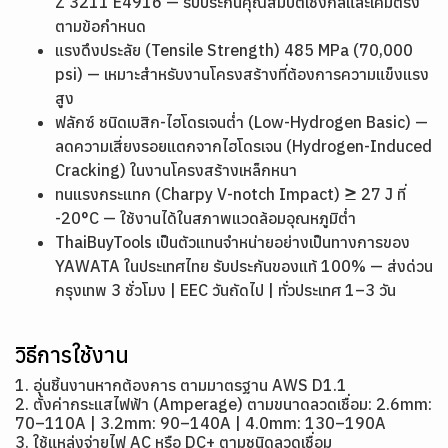
Z 3211 E4916 — รับประกันคุณสมบัติเชิงกลและเคมีตรง
ตามข้อกำหนด
แรงดึงประลัย (Tensile Strength) 485 MPa (70,000
psi) — เหมาะสำหรับงานโครงสร้างที่ต้องการความแข็งแรง
สูง
ฟลักซ์ ชนิดเบสิก-ไฮโดรเจนต่ำ (Low-Hydrogen Basic) —
ลดความเสี่ยงรอยแตกจากไฮโดรเจน (Hydrogen-Induced
Cracking) ในงานโครงสร้างเหล็กหนา
ทนแรงกระแทก (Charpy V-notch Impact) ≥ 27 J ที่
-20°C — ใช้งานได้ในสภาพแวดล้อมอุณหภูมิต่ำ
ThaiBuyTools เป็นตัวแทนจำหน่ายอย่างเป็นทางการของ
YAWATA ในประเทศไทย รับประกันของแท้ 100% — ส่งด่วน
กรุงเทพ 3 ชั่วโมง | EEC วันถัดไป | ทั่วประเทศ 1–3 วัน
วิธีการใช้งาน
1. อุ่นชิ้นงานหากต้องการ ตามมาตรฐาน AWS D1.1
2. ตั้งค่ากระแสไฟฟ้า (Amperage) ตามขนาดลวดเชื่อม: 2.6mm:
70–110A | 3.2mm: 90–140A | 4.0mm: 130–190A
3. ใช้แหล่งจ่ายไฟ AC หรือ DC+ ตามชนิดลวดเชื่อม