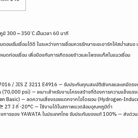
ุณหภูมิ 300～350 ํC เป็นเวลา 60 นาที
เริ่มเชื่อมได้ดี ในระหว่างการเชื่อมควรรักษาระยะอาร์กให้สม่ำเสมอ และให
้หมดก่อนเชื่อม เพื่อป้องกันการเกิดรอยร้าวและโพรงแก๊สในแนวเชื่อม
16 / JIS Z 3211 E4916 — รับประกันคุณสมบัติเชิงกลและเคมีตร
 (70,000 psi) — เหมาะสำหรับงานโครงสร้างที่ต้องการความแข็งแรง
ogen Basic) — ลดความเสี่ยงรอยแตกจากไฮโดรเจน (Hydrogen-Induc
7 J ที่ -20°C — ใช้งานได้ในสภาพแวดล้อมอุณหภูมิต่ำ
างการของ YAWATA ในประเทศไทย รับประกันของแท้ 100% — ส่งด่วนกรุง