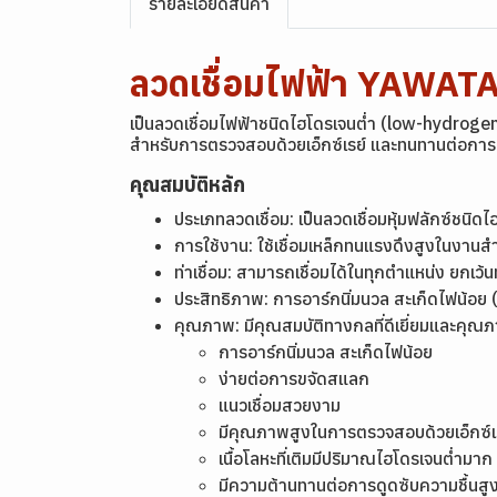
รายละเอียดสินค้า
ลวดเชื่อมไฟฟ้า YAWAT
เป็นลวดเชื่อมไฟฟ้าชนิดไฮโดรเจนต่ำ (low-hydrogen
สำหรับการตรวจสอบด้วยเอ็กซ์เรย์ และทนทานต่อการ
คุณสมบัติหลัก
ประเภทลวดเชื่อม: เป็นลวดเชื่อมหุ้มฟลักซ์ชน
การใช้งาน: ใช้เชื่อมเหล็กทนแรงดึงสูงในงาน
ท่าเชื่อม: สามารถเชื่อมได้ในทุกตำแหน่ง ยกเว้
ประสิทธิภาพ: การอาร์กนิ่มนวล สะเก็ดไฟน้อย (เ
คุณภาพ: มีคุณสมบัติทางกลที่ดีเยี่ยมและคุณ
การอาร์กนิ่มนวล สะเก็ดไฟน้อย
ง่ายต่อการขจัดสแลก
แนวเชื่อมสวยงาม
มีคุณภาพสูงในการตรวจสอบด้วยเอ็กซ์เ
เนื้อโลหะที่เติมมีปริมาณไฮโดรเจนต่ำมา
มีความต้านทานต่อการดูดซับความชื้นสู