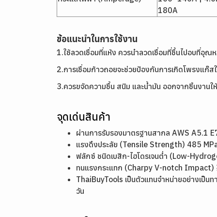
180A
ข้อแนะนำในการใช้งาน
1.ใช้ลวดเชื่อมที่แห้ง ควรนำลวดเชื่อมที่ชื้นไปอบที่อ
2.การเชื่อมก้าวถอยจะช่วยป้องกันการเกิดโพรงแก๊สในตอน
3.ควรขจัดความชื้น สนิม และน้ำมัน ออกจากชิ้นงานให
จุดเด่นสินค้า
ผ่านการรับรองมาตรฐานสากล AWS A5.1 E70
แรงดึงประลัย (Tensile Strength) 485 MPa
ฟลักซ์ ชนิดเบสิก-ไฮโดรเจนต่ำ (Low-Hydr
ทนแรงกระแทก (Charpy V-notch Impact) ≥ 2
ThaiBuyTools เป็นตัวแทนจำหน่ายอย่างเป็นท
วัน