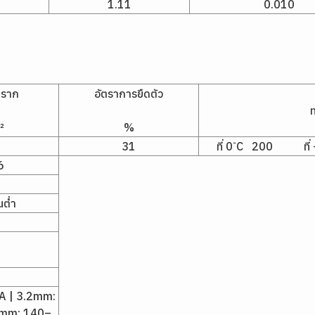
1.11
0.010
คราก
อัตราการยืดตัว
²
%
31
ที่ 0 ํC 200 ที่ -
6
นต่ำ
A | 3.2mm:
0mm: 140–