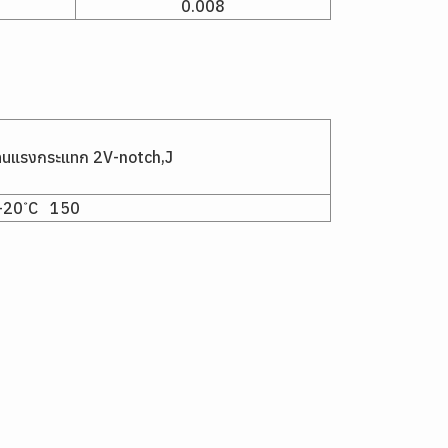
0.008
ทนแรงกระแทก 2V-notch,J
20 ํC 150