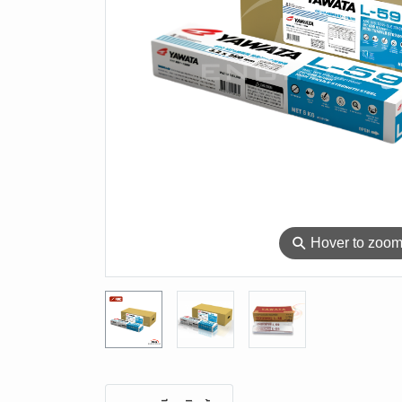
⚲
Hover to zoo