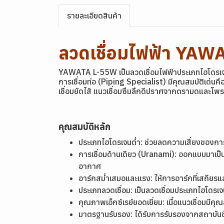
รายละเอียดสินค้า
ลวดเชื่อมไฟฟ้า YAW
YAWATA L-55W เป็นลวดเชื่อมไฟฟ้าประเภทไฮโดรเจนต
การเชื่อมท่อ (Piping Specialist) มีคุณสมบัติเด่นค
เชื่อมยัดไส้ แนวเชื่อมซึมลึกดีปราศจากตรามดและโ
คุณสมบัติหลัก
ประเภทไฮโดรเจนต่ำ: ช่วยลดความเสี่ยงของการ
การเชื่อมด้านเดียว (Uranami): ออกแบบมาเป็นพ
อากาศ
อาร์กสม่ำเสมอและแรง: ให้การอาร์กที่เสถียรแล
ประเภทลวดเชื่อม: เป็นลวดเชื่อมประเภทไฮโดร
คุณภาพเอ็กซ์เรย์ยอดเยี่ยม: เนื้อแนวเชื่อมมี
มาตรฐานรับรอง: ได้รับการรับรองจากสถาบันช