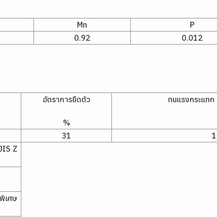
Mn
P
0.92
0.012
อัตราการยืดตัว
ทนแรงกระแทก 2V
%
31
1
JIS Z
ำพิเศษ