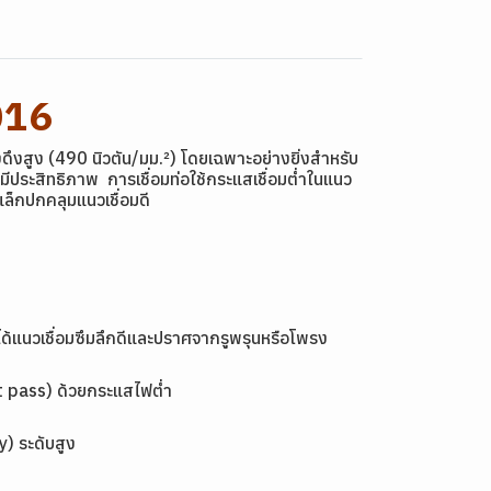
016
งสูง (490 นิวตัน/มม.²) โดยเฉพาะอย่างยิ่งสำหรับ
มีประสิทธิภาพ การเชื่อมท่อใช้กระแสเชื่อมต่ำในแนว
ล็กปกคลุมแนวเชื่อมดี
้ได้แนวเชื่อมซึมลึกดีและปราศจากรูพรุนหรือโพรง
oot pass) ด้วยกระแสไฟต่ำ
y) ระดับสูง