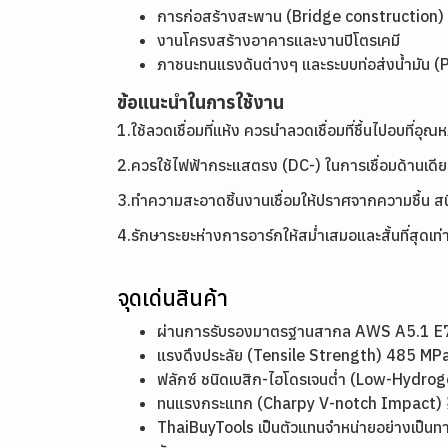
การก่อสร้างสะพาน (Bridge construction)
งานโครงสร้างอาคารและงานปิโตรเคมี
ภาชนะทนแรงดันต่างๆ และระบบท่อส่งน้ำมัน (
ข้อแนะนำในการใช้งาน
1.ใช้ลวดเชื่อมที่แห้ง ควรนำลวดเชื่อมที่ชื้นไปอบที่อ
2.ควรใช้ไฟฟ้ากระแสตรง (DC-) ในการเชื่อมด้านเดีย
3.ทำความสะอาดชิ้นงานเชื่อมให้ปราศจากความชื้น สน
4.รักษาระยะห่างการอาร์กให้สม่ำเสมอและสั้นที่สุดเท่า
จุดเด่นสินค้า
ผ่านการรับรองมาตรฐานสากล AWS A5.1 E70
แรงดึงประลัย (Tensile Strength) 485 MPa
ฟลักซ์ ชนิดเบสิก-ไฮโดรเจนต่ำ (Low-Hydr
ทนแรงกระแทก (Charpy V-notch Impact) ≥ 2
ThaiBuyTools เป็นตัวแทนจำหน่ายอย่างเป็นท