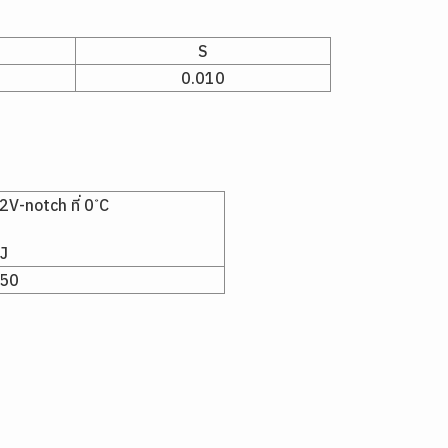
S
0.010
-notch ที่ 0 ํC
J
50