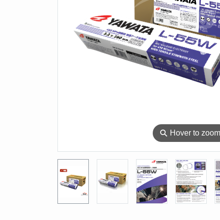
⚲
Hover to zoo