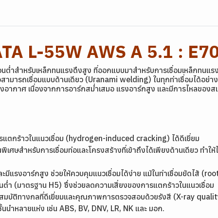
ATA L-55W AWS A 5.1 : E7
่ำสำหรับเหล็กทนแรงดึงสูง ที่ออกแบบมาสำหรับการเชื่อมเหล็กทนแรงดึ
ือสามารถเชื่อมแบบด้านเดียว (Uranami welding) ในทุกท่าเชื่อมได้อย่าง
พรงอากาศ เนื่องจากการอาร์กสม่ำเสมอ แรงอาร์กสูง และมีการไหลของสแ
แตกร้าวในแนวเชื่อม (hydrogen-induced cracking) ได้ดีเยี่ยม
ิเศษสำหรับการเชื่อมท่อและโครงสร้างที่เข้าถึงได้เพียงด้านเดียว ทำให
ะมีแรงอาร์กสูง ช่วยให้ควบคุมแนวเชื่อมได้ง่าย แม้ในท่าเชื่อมยัดไส้ (r
เจนต่ำ (มาตรฐาน H5) ซึ่งช่วยลดความเสี่ยงของการแตกร้าวในแนวเชื่อม
คุณสมบัติทางกลที่ดีเยี่ยมและคุณภาพการตรวจสอบด้วยรังสี (X-ray qualit
ั้นนำหลายแห่ง เช่น ABS, BV, DNV, LR, NK และ มอก.