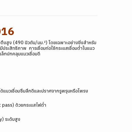
016
งสูง (490 นิวตัน/มม.²) โดยเฉพาะอย่างยิ่งสำหรับ
มีประสิทธิภาพ การเชื่อมท่อใช้กระแสเชื่อมต่ำในแนว
ล็กปกคลุมแนวเชื่อมดี
้ได้แนวเชื่อมซึมลึกดีและปราศจากรูพรุนหรือโพรง
oot pass) ด้วยกระแสไฟต่ำ
y) ระดับสูง