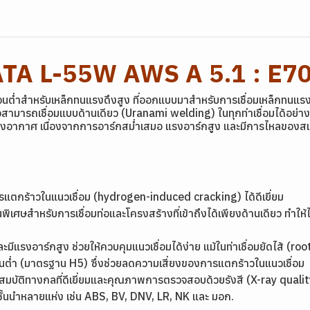
ATA L-55W AWS A 5.1 : E7
่ำสำหรับเหล็กทนแรงดึงสูง ที่ออกแบบมาสำหรับการเชื่อมเหล็กทนแรงดึ
ือสามารถเชื่อมแบบด้านเดียว (Uranami welding) ในทุกท่าเชื่อมได้อย่าง
พรงอากาศ เนื่องจากการอาร์กสม่ำเสมอ แรงอาร์กสูง และมีการไหลของสแ
แตกร้าวในแนวเชื่อม (hydrogen-induced cracking) ได้ดีเยี่ยม
ิเศษสำหรับการเชื่อมท่อและโครงสร้างที่เข้าถึงได้เพียงด้านเดียว ทำให
ะมีแรงอาร์กสูง ช่วยให้ควบคุมแนวเชื่อมได้ง่าย แม้ในท่าเชื่อมยัดไส้ (r
เจนต่ำ (มาตรฐาน H5) ซึ่งช่วยลดความเสี่ยงของการแตกร้าวในแนวเชื่อม
คุณสมบัติทางกลที่ดีเยี่ยมและคุณภาพการตรวจสอบด้วยรังสี (X-ray qualit
ั้นนำหลายแห่ง เช่น ABS, BV, DNV, LR, NK และ มอก.