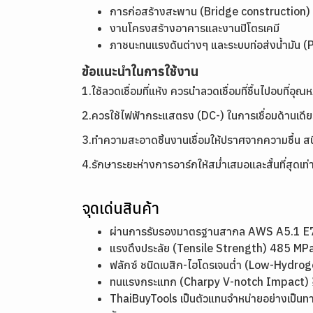
การก่อสร้างสะพาน (Bridge construction)
งานโครงสร้างอาคารและงานปิโตรเคมี
ภาชนะทนแรงดันต่างๆ และระบบท่อส่งน้ำมัน (
ข้อแนะนำในการใช้งาน
1.ใช้ลวดเชื่อมที่แห้ง ควรนำลวดเชื่อมที่ชื้นไปอบที่อ
2.ควรใช้ไฟฟ้ากระแสตรง (DC-) ในการเชื่อมด้านเดีย
3.ทำความสะอาดชิ้นงานเชื่อมให้ปราศจากความชื้น สน
4.รักษาระยะห่างการอาร์กให้สม่ำเสมอและสั้นที่สุดเท่า
จุดเด่นสินค้า
ผ่านการรับรองมาตรฐานสากล AWS A5.1 E70
แรงดึงประลัย (Tensile Strength) 485 MPa
ฟลักซ์ ชนิดเบสิก-ไฮโดรเจนต่ำ (Low-Hydr
ทนแรงกระแทก (Charpy V-notch Impact) ≥ 2
ThaiBuyTools เป็นตัวแทนจำหน่ายอย่างเป็นท