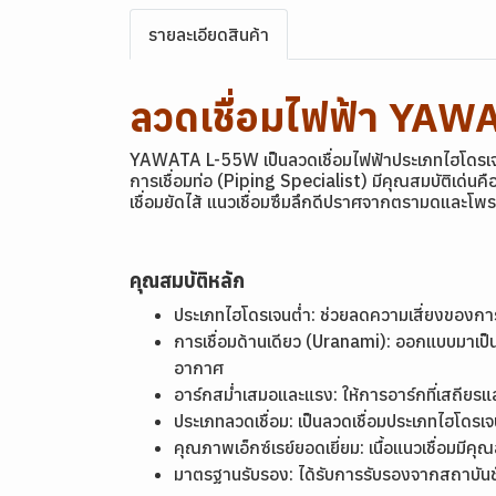
รายละเอียดสินค้า
ลวดเชื่อมไฟฟ้า YAW
YAWATA L-55W เป็นลวดเชื่อมไฟฟ้าประเภทไฮโดรเจนต
การเชื่อมท่อ (Piping Specialist) มีคุณสมบัติเด่นค
เชื่อมยัดไส้ แนวเชื่อมซึมลึกดีปราศจากตรามดและโ
คุณสมบัติหลัก
ประเภทไฮโดรเจนต่ำ: ช่วยลดความเสี่ยงของการ
การเชื่อมด้านเดียว (Uranami): ออกแบบมาเป็นพ
อากาศ
อาร์กสม่ำเสมอและแรง: ให้การอาร์กที่เสถียรแล
ประเภทลวดเชื่อม: เป็นลวดเชื่อมประเภทไฮโดร
คุณภาพเอ็กซ์เรย์ยอดเยี่ยม: เนื้อแนวเชื่อมมี
มาตรฐานรับรอง: ได้รับการรับรองจากสถาบันช