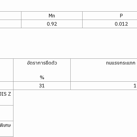
Mn
P
0.92
0.012
อัตราการยืดตัว
ทนแรงกระแทก 2V
%
31
1
JIS Z
ำพิเศษ