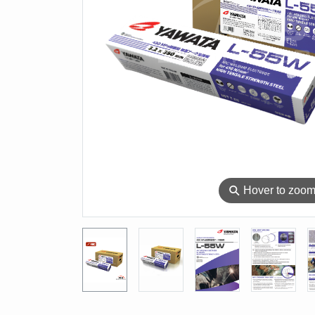
⚲
Hover to zoo