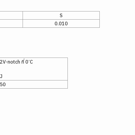
S
0.010
-notch ที่ 0 ํC
J
50