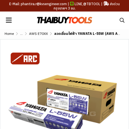
E-Mail: phantira.r@kvsengineer.com |
LINE
@TBTOOL
|
ส่งด่วน
กรุงเทพฯ 3 ชม.
Home
...
AWS E70XX
ลวดเชื่อมไฟฟ้า YAWATA L-55W (AWS A5.1 E7016)