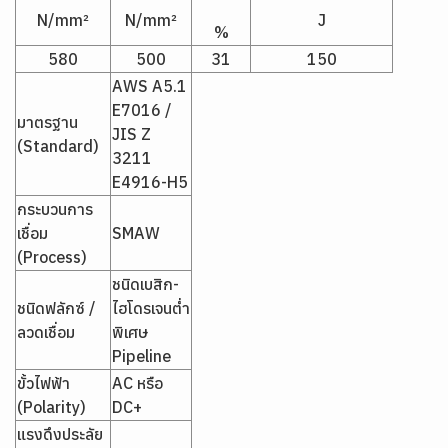
N/mm²
N/mm²
J
%
580
500
31
150
AWS A5.1
E7016 /
มาตรฐาน
JIS Z
(Standard)
3211
E4916-H5
กระบวนการ
เชื่อม
SMAW
(Process)
ชนิดเบสิก-
ชนิดฟลักซ์ /
ไฮโดรเจนต่ำ
ลวดเชื่อม
พิเศษ
Pipeline
ขั้วไฟฟ้า
AC หรือ
(Polarity)
DC+
แรงดึงประลัย