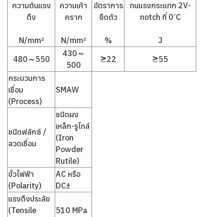
ความต้นแรง
ความเค้า
อัตราการ
ทนแรงกระแทก 2V-
ดึง
คราก
ยืดตัว
notch ที่ 0 ํC
N/mm²
N/mm²
%
J
430～
480～550
≥22
≥55
500
กระบวนการ
เชื่อม
SMAW
(Process)
ชนิดผง
เหล็ก-รูไทล์
ชนิดฟลักซ์ /
(Iron
ลวดเชื่อม
Powder
Rutile)
ขั้วไฟฟ้า
AC หรือ
(Polarity)
DC±
แรงดึงประลัย
(Tensile
510 MPa