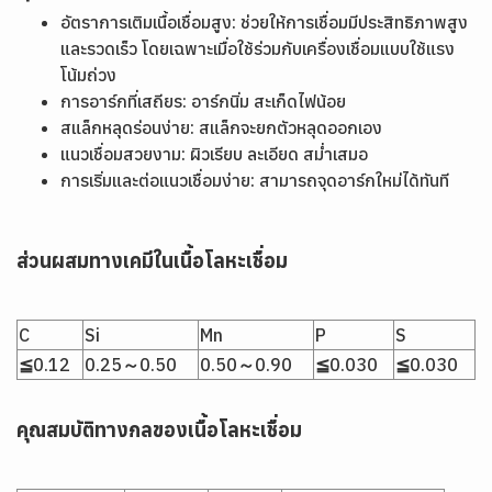
อัตราการเติมเนื้อเชื่อมสูง: ช่วยให้การเชื่อมมีประสิทธิภาพสูง
และรวดเร็ว โดยเฉพาะเมื่อใช้ร่วมกับเครื่องเชื่อมแบบใช้แรง
โน้มถ่วง
การอาร์กที่เสถียร: อาร์กนิ่ม สะเก็ดไฟน้อย
สแล็กหลุดร่อนง่าย: สแล็กจะยกตัวหลุดออกเอง
แนวเชื่อมสวยงาม: ผิวเรียบ ละเอียด สม่ำเสมอ
การเริ่มและต่อแนวเชื่อมง่าย: สามารถจุดอาร์กใหม่ได้ทันที
ส่วนผสมทางเคมีในเนื้อโลหะเชื่อม
C
Si
Mn
P
S
≦0.12
0.25～0.50
0.50～0.90
≦0.030
≦0.030
คุณสมบัติทางกลของเนื้อโลหะเชื่อม