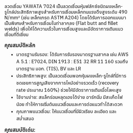
ลวดเชื่อม YAWATA 7024 เป็นลวดเชื่อมหุ้มฟลักซ์ชนิดผงเหล็ก-
รูไทล์ประสิทธิภาพสูงสำหรับการเชื่อมเหล็กทนแรงดึงสูงระดับ 490
N/mm² (เช่น เหล็กเกรด ASTM A204) โดยได้รับการออกแบบมา
เป็นพิเศษสำหรับการเชื่อมในท่าลากลง (Flat butt and fillet
welds) เพื่อให้ได้ความเร็วในการเชื่อมสูงและมีอัตราการเติมแนว
เชื่อมที่ดีเยี่ยม
คุณสมบัติหลัก
มาตรฐานรับรอง: ได้รับการรับรองมาตรฐานสากล เช่น AWS
A 5.1 : E7024, DIN 1913 : E51 32 RR 11 160 รวมถึง
มาตรฐาน มอก. (TIS), BV และ LR
ประสิทธิภาพสูง: เป็นลวดเชื่อมพอกหุ้มผงเหล็ก-รูไทล์ที่มีการ
ชดเชยการสูญเสียจากการไหม้อย่างรวดเร็ว (recovery
rate ประมาณ 160%) ช่วยให้มีอัตราการเติมเนื้อโลหะสูง
ใช้งานง่าย: สแล็กร่อนหลุดเองได้ง่าย อาร์กนิ่ม มีสะเก็ดไฟ
น้อย ทำให้การเริ่มต้นแนวเชื่อมและการต่อแนวทำได้สะดวก
คุณภาพแนวเชื่อม: ให้แนวเชื่อมที่มีผิวเรียบ ละเอียด และ
สม่ำเสมอ
คุณสมบัติเด่น: