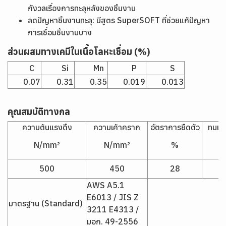
กังวลเรื่องการทะลุหลังของชิ้นงาน
ลดปัญหาชิ้นงานทะลุ: มีสูตร SuperSOFT ที่ช่วยแก้ปัญหา
การเชื่อมชิ้นงานบาง
ส่วนผสมทางเคมีในเนื้อโลหะเชื่อม (%)
C
Si
Mn
P
S
0.07
0.31
0.35
0.019
0.013
คุณสมบัติทางกล
ความต้นแรงดึง
ความเค้าคราก
อัตราการยืดตัว
ทนแรง
N/mm²
N/mm²
%
500
450
28
AWS A5.1
E6013 / JIS Z
มาตรฐาน (Standard)
3211 E4313 /
มอก. 49-2556