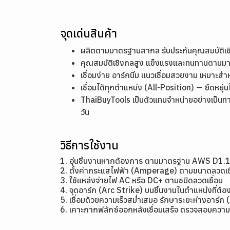
จุดเด่นสินค้า
ผลิตตามมาตรฐานสากล รับประกันคุณสมบัติ
คุณสมบัติเชิงกลสูง แข็งแรงและทนทานตาม
เชื่อมง่าย อาร์กนิ่ม แนวเชื่อมสวยงาม เหมาะสำ
เชื่อมได้ทุกตำแหน่ง (All-Position) — ยืดหย
ThaiBuyTools เป็นตัวแทนจำหน่ายอย่างเป็นท
วัน
วิธีการใช้งาน
1. อุ่นชิ้นงานหากต้องการ ตามมาตรฐาน AWS D1.
2. ตั้งค่ากระแสไฟฟ้า (Amperage) ตามขนาดลว
3. ใช้แหล่งจ่ายไฟ AC หรือ DC+ ตามชนิดลวดเชื่อม
4. จุดอาร์ก (Arc Strike) บนชิ้นงานในตำแหน่งที่ต้อง
5. เชื่อมด้วยความเร็วสม่ำเสมอ รักษาระยะห่างอาร์ก 
6. เคาะกากฟลักซ์ออกหลังเชื่อมเสร็จ ตรวจสอบความ