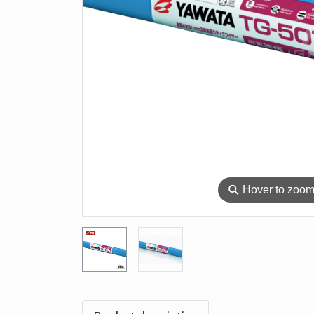
⚲
Hover to zoo