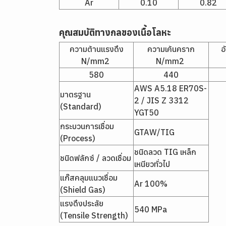
Ar
0.10
0.82
คุณสมบัติทางกลของเนื้อโลหะ
ความต้านแรงดึง
ความเค้นคราก
อ
N/mm2
N/mm2
580
440
AWS A5.18 ER70S-
มาตรฐาน
2 / JIS Z 3312
(Standard)
YGT50
กระบวนการเชื่อม
GTAW/TIG
(Process)
ชนิดลวด TIG เหล็ก
ชนิดฟลักซ์ / ลวดเชื่อม
เหนียวทั่วไป
แก๊สคลุมแนวเชื่อม
Ar 100%
(Shield Gas)
แรงดึงประลัย
540 MPa
(Tensile Strength)