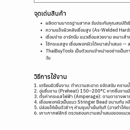
จุดเด่นสินค้า
ผลิตตามมาตรฐานสากล รับประกันคุณสมบัติ
ความแข็งผิวหลังเชื่อมสูง (As-Welded Ha
เชื่อมง่าย อาร์กนิ่ม แนวเชื่อมสวยงาม เหมาะสำ
ใช้กระแสสูง เชื่อมพอกผิวได้หนาสม่ำเสมอ — 
ThaiBuyTools เป็นตัวแทนจำหน่ายอย่างเป็นท
วัน
วิธีการใช้งาน
1. เตรียมผิวชิ้นงาน: ทำความสะอาด ขจัดสนิม คราบน
2. อุ่นชิ้นงาน (Preheat) 150–200°C หากชิ้นงาน
3. ตั้งค่ากระแสไฟฟ้า (Amperage): ตามตารางพาราม
4. เชื่อมพอกผิวเป็นแนว Stringer Bead ขนานกัน หลี
5. ปล่อยให้เย็นตัวช้าๆ ห้ามชุบน้ำเย็นทันที (อาจทำให้
6. เคาะกากฟลักซ์ ตรวจสอบความสม่ำเสมอของแนวเ