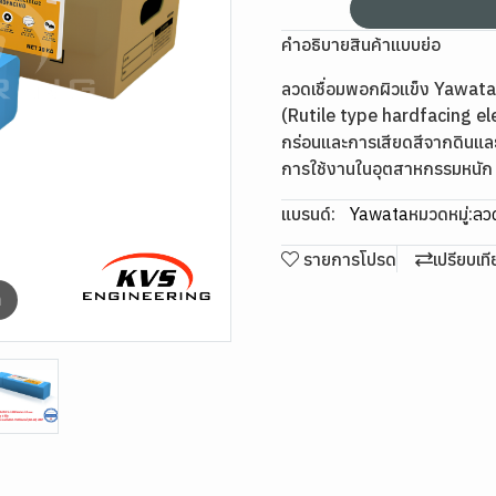
คำอธิบายสินค้าแบบย่อ
ลวดเชื่อมพอกผิวแข็ง Yawata 
(Rutile type hardfacing el
กร่อนและการเสียดสีจากดินแล
การใช้งานในอุตสาหกรรมหนัก
แบรนด์:
Yawata
หมวดหมู่:
ลวด
รายการโปรด
เปรียบเท
m