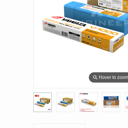
⚲
Hover to zoo