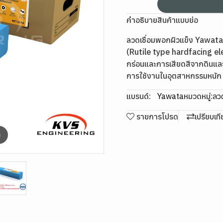
คำอธิบายสินค้าแบบย่อ
ลวดเชื่อมพอกผิวแข็ง Yawata 
(Rutile type hardfacing el
กร่อนและการเสียดสีจากดินแล
การใช้งานในอุตสาหกรรมหนัก
แบรนด์:
Yawata
หมวดหมู่:
ลวด
รายการโปรด
เปรียบเท
m