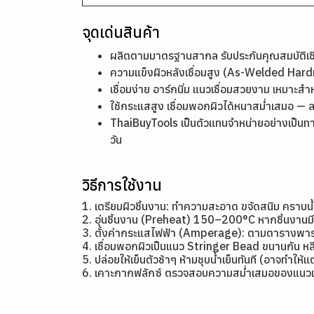
จุดเด่นสินค้า
ผลิตตามมาตรฐานสากล รับประกันคุณสมบัติ
ความแข็งผิวหลังเชื่อมสูง (As-Welded Ha
เชื่อมง่าย อาร์กนิ่ม แนวเชื่อมสวยงาม เหมาะสำ
ใช้กระแสสูง เชื่อมพอกผิวได้หนาสม่ำเสมอ — 
ThaiBuyTools เป็นตัวแทนจำหน่ายอย่างเป็นท
วัน
วิธีการใช้งาน
1. เตรียมผิวชิ้นงาน: ทำความสะอาด ขจัดสนิม คราบน
2. อุ่นชิ้นงาน (Preheat) 150–200°C หากชิ้นงาน
3. ตั้งค่ากระแสไฟฟ้า (Amperage): ตามตารางพาราม
4. เชื่อมพอกผิวเป็นแนว Stringer Bead ขนานกัน หลี
5. ปล่อยให้เย็นตัวช้าๆ ห้ามชุบน้ำเย็นทันที (อาจทำให้
6. เคาะกากฟลักซ์ ตรวจสอบความสม่ำเสมอของแนวเ