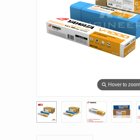
⚲
Hover to zoo