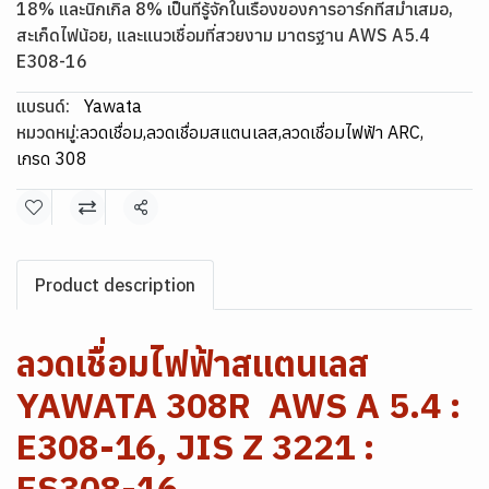
18% และนิกเกิล 8% เป็นที่รู้จักในเรื่องของการอาร์กที่สม่ำเสมอ,
สะเก็ดไฟน้อย, และแนวเชื่อมที่สวยงาม มาตรฐาน AWS A5.4
E308-16
แบรนด์:
Yawata
หมวดหมู่:
ลวดเชื่อม
,
ลวดเชื่อมสแตนเลส
,
ลวดเชื่อมไฟฟ้า ARC
,
เกรด 308
แชร์
Product description
ลวดเชื่อมไฟฟ้าสแตนเลส
YAWATA 308R AWS A 5.4 :
E308-16, JIS Z 3221 :
ES308-16,