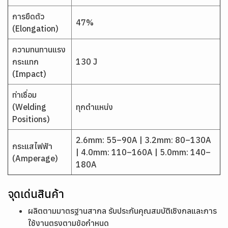
การยืดตัว
47%
(Elongation)
ความทนทานแรง
กระแทก
130 J
(Impact)
ท่าเชื่อม
(Welding
ทุกตำแหน่ง
Positions)
2.6mm: 55–90A | 3.2mm: 80–130A
กระแสไฟฟ้า
| 4.0mm: 110–160A | 5.0mm: 140–
(Amperage)
180A
จุดเด่นสินค้า
ผลิตตามมาตรฐานสากล รับประกันคุณสมบัติเชิงกลและการ
ใช้งานตรงตามข้อกำหนด