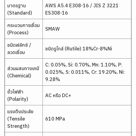
มาตรฐาน
AWS A5.4 E308-16 / JIS Z 3221
(Standard)
ES308-16
กระบวนการเชื่อม
SMAW
(Process)
ชนิดฟลักซ์ /
ชนิดรูไทล์ (Rutile) 18%Cr-8%Ni
ลวดเชื่อม
C: 0.05%, Si: 0.70%, Mn: 1.10%, P:
ส่วนผสมทางเคมี
0.025%, S: 0.011%, Cr: 19.20%, Ni:
(Chemical)
9.28%
ขั้วไฟฟ้า
AC หรือ DC+
(Polarity)
แรงดึงประลัย
(Tensile
610 MPa
Strength)