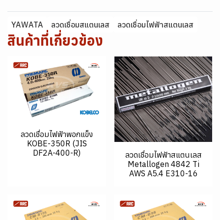
YAWATA
ลวดเชื่อมสแตนเลส
ลวดเชื่อมไฟฟ้าสแตนเลส
สินค้าที่เกี่ยวข้อง
ลวดเชื่อมไฟฟ้าพอกแข็ง
KOBE-350R (JIS
DF2A-400-R)
ลวดเชื่อมไฟฟ้าสแตนเลส
Metallogen 4842 Ti
AWS A5.4 E310-16