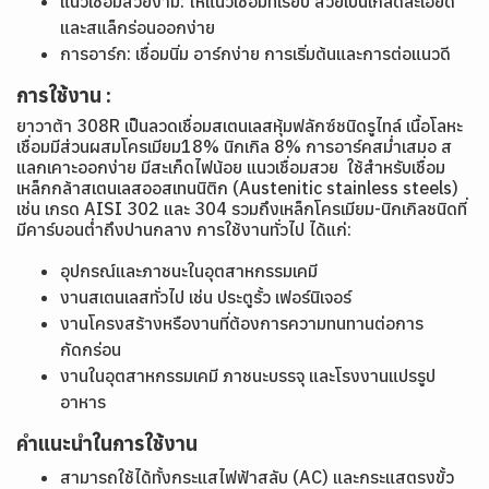
แนวเชื่อมสวยงาม: ให้แนวเชื่อมที่เรียบ สวยเป็นเกล็ดละเอียด
และสแล็กร่อนออกง่าย
การอาร์ก: เชื่อมนิ่ม อาร์กง่าย การเริ่มต้นและการต่อแนวดี
การใช้งาน :
ยาวาต้า 308R เป็นลวดเชื่อมสเตนเลสหุ้มฟลักซ์ชนิดรูไทล์ เนื้อโลหะ
เชื่อมมีส่วนผสมโครเมียม18% นิกเกิล 8% การอาร์คสม่ำเสมอ ส
แลกเคาะออกง่าย มีสะเก็ดไฟน้อย แนวเชื่อมสวย ใช้สำหรับเชื่อม
เหล็กกล้าสเตนเลสออสเทนนิติก (Austenitic stainless steels)
เช่น เกรด AISI 302 และ 304 รวมถึงเหล็กโครเมียม-นิกเกิลชนิดที่
มีคาร์บอนต่ำถึงปานกลาง การใช้งานทั่วไป ได้แก่:
อุปกรณ์และภาชนะในอุตสาหกรรมเคมี
งานสเตนเลสทั่วไป เช่น ประตูรั้ว เฟอร์นิเจอร์
งานโครงสร้างหรืองานที่ต้องการความทนทานต่อการ
กัดกร่อน
งานในอุตสาหกรรมเคมี ภาชนะบรรจุ และโรงงานแปรรูป
อาหาร
คำแนะนำในการใช้งาน
สามารถใช้ได้ทั้งกระแสไฟฟ้าสลับ (AC) และกระแสตรงขั้ว