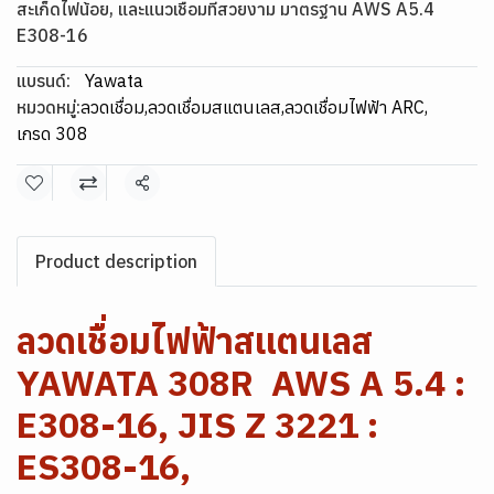
สะเก็ดไฟน้อย, และแนวเชื่อมที่สวยงาม มาตรฐาน AWS A5.4
E308-16
แบรนด์:
Yawata
หมวดหมู่:
ลวดเชื่อม
,
ลวดเชื่อมสแตนเลส
,
ลวดเชื่อมไฟฟ้า ARC
,
เกรด 308
แชร์
Product description
ลวดเชื่อมไฟฟ้าสแตนเลส
YAWATA 308R AWS A 5.4 :
E308-16, JIS Z 3221 :
ES308-16,