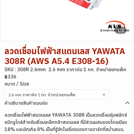
1/4
ลวดเชื่อมไฟฟ้าสแตนเลส YAWATA
308R (AWS A5.4 E308-16)
SKU : 308R 2.6mm
2.6 mm ราคาต่อ 1 กก. จำหน่ายยกแพ็ค
฿336
ขนาด / Size
2.6 mm ราคาต่อ 1 กก. จำหน่ายยกแพ็ค
คำอธิบายสินค้าแบบย่อ
ลวดเชื่อมไฟฟ้าสแตนเลส YAWATA 308R เป็นลวดเชื่อมหุ้มฟลักซ์
ชนิดรูไทล์สำหรับเชื่อมเหล็กกล้าสเตนเลส ที่มีส่วนผสมของโครเมียม
18% และนิกเกิล 8% เป็นที่รู้จักในเรื่องของการอาร์กที่สม่ำเสมอ,