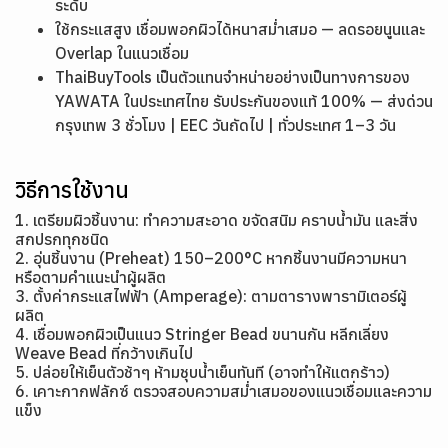
ระดับ
ใช้กระแสสูง เชื่อมพอกผิวได้หนาสม่ำเสมอ — ลดรอยนูนและ
Overlap ในแนวเชื่อม
ThaiBuyTools เป็นตัวแทนจำหน่ายอย่างเป็นทางการของ
YAWATA ในประเทศไทย รับประกันของแท้ 100% — ส่งด่วน
กรุงเทพ 3 ชั่วโมง | EEC วันถัดไป | ทั่วประเทศ 1–3 วัน
วิธีการใช้งาน
1. เตรียมผิวชิ้นงาน: ทำความสะอาด ขจัดสนิม คราบน้ำมัน และสิ่ง
สกปรกทุกชนิด
2. อุ่นชิ้นงาน (Preheat) 150–200°C หากชิ้นงานมีความหนา
หรือตามคำแนะนำผู้ผลิต
3. ตั้งค่ากระแสไฟฟ้า (Amperage): ตามตารางพารามิเตอร์ผู้
ผลิต
4. เชื่อมพอกผิวเป็นแนว Stringer Bead ขนานกัน หลีกเลี่ยง
Weave Bead ที่กว้างเกินไป
5. ปล่อยให้เย็นตัวช้าๆ ห้ามชุบน้ำเย็นทันที (อาจทำให้แตกร้าว)
6. เคาะกากฟลักซ์ ตรวจสอบความสม่ำเสมอของแนวเชื่อมและความ
แข็ง