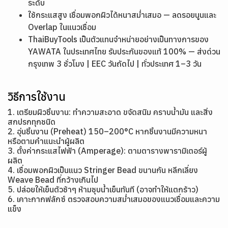
ระดับ
ใช้กระแสสูง เชื่อมพอกผิวได้หนาสม่ำเสมอ — ลดรอยนูนและ
Overlap ในแนวเชื่อม
ThaiBuyTools เป็นตัวแทนจำหน่ายอย่างเป็นทางการของ
YAWATA ในประเทศไทย รับประกันของแท้ 100% — ส่งด่วน
กรุงเทพ 3 ชั่วโมง | EEC วันถัดไป | ทั่วประเทศ 1–3 วัน
วิธีการใช้งาน
1. เตรียมผิวชิ้นงาน: ทำความสะอาด ขจัดสนิม คราบน้ำมัน และสิ่ง
สกปรกทุกชนิด
2. อุ่นชิ้นงาน (Preheat) 150–200°C หากชิ้นงานมีความหนา
หรือตามคำแนะนำผู้ผลิต
3. ตั้งค่ากระแสไฟฟ้า (Amperage): ตามตารางพารามิเตอร์ผู้
ผลิต
4. เชื่อมพอกผิวเป็นแนว Stringer Bead ขนานกัน หลีกเลี่ยง
Weave Bead ที่กว้างเกินไป
5. ปล่อยให้เย็นตัวช้าๆ ห้ามชุบน้ำเย็นทันที (อาจทำให้แตกร้าว)
6. เคาะกากฟลักซ์ ตรวจสอบความสม่ำเสมอของแนวเชื่อมและความ
แข็ง