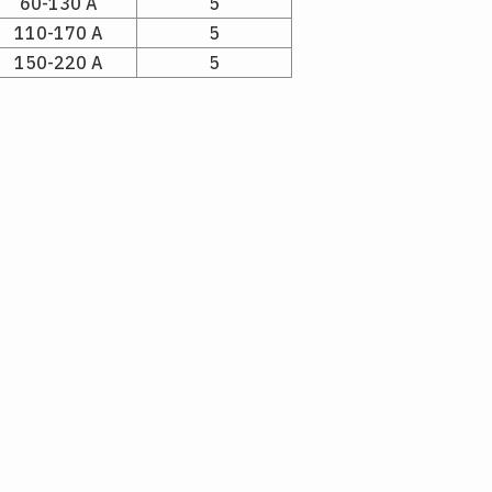
60-130 A
5
110-170 A
5
150-220 A
5