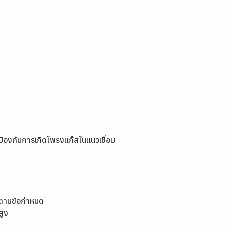
่อป้องกันการเกิดโพรงแก๊สในแนวเชื่อม
งตามข้อกำหนด
สูง