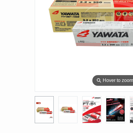
⚲
Hover to zoo