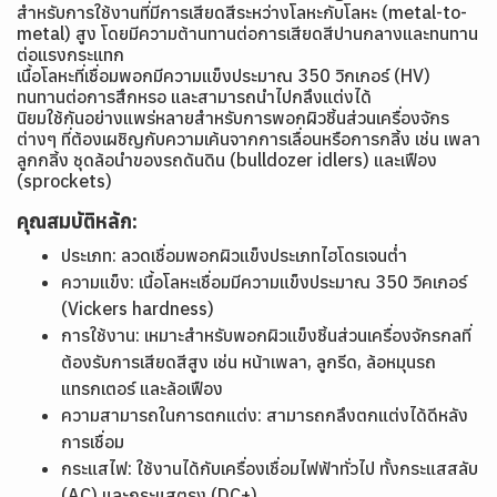
สำหรับการใช้งานที่มีการเสียดสีระหว่างโลหะกับโลหะ (metal-to-
metal) สูง โดยมีความต้านทานต่อการเสียดสีปานกลางและทนทาน
ต่อแรงกระแทก
เนื้อโลหะที่เชื่อมพอกมีความแข็งประมาณ 350 วิกเกอร์ (HV)
ทนทานต่อการสึกหรอ และสามารถนำไปกลึงแต่งได้
นิยมใช้กันอย่างแพร่หลายสำหรับการพอกผิวชิ้นส่วนเครื่องจักร
ต่างๆ ที่ต้องเผชิญกับความเค้นจากการเลื่อนหรือการกลิ้ง เช่น เพลา
ลูกกลิ้ง ชุดล้อนำของรถดันดิน (bulldozer idlers) และเฟือง
(sprockets)
คุณสมบัติหลัก:
ประเภท: ลวดเชื่อมพอกผิวแข็งประเภทไฮโดรเจนต่ำ
ความแข็ง: เนื้อโลหะเชื่อมมีความแข็งประมาณ 350 วิคเกอร์
(Vickers hardness)
การใช้งาน: เหมาะสำหรับพอกผิวแข็งชิ้นส่วนเครื่องจักรกลที่
ต้องรับการเสียดสีสูง เช่น หน้าเพลา, ลูกรีด, ล้อหมุนรถ
แทรกเตอร์ และล้อเฟือง
ความสามารถในการตกแต่ง: สามารถกลึงตกแต่งได้ดีหลัง
การเชื่อม
กระแสไฟ: ใช้งานได้กับเครื่องเชื่อมไฟฟ้าทั่วไป ทั้งกระแสสลับ
(AC) และกระแสตรง (DC+)