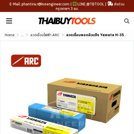
E-Mail: phantira.r@kvsengineer.com |
LINE
@TBTOOL
|
ส่งด่วน
กรุงเทพฯ 3 ชม.
Home
...
ลวดเชื่อมไฟฟ้า ARC
ลวดเชื่อมพอกผิวแข็ง Yawata H-350C (DIN E 1-UM-350)