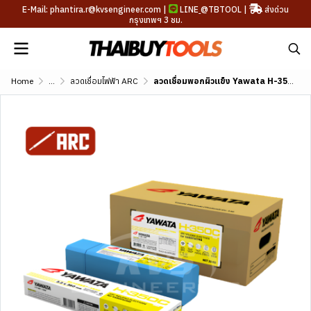
E-Mail: phantira.r@kvsengineer.com |
LINE
@TBTOOL
|
ส่งด่วน
กรุงเทพฯ 3 ชม.
Home
...
ลวดเชื่อมไฟฟ้า ARC
ลวดเชื่อมพอกผิวแข็ง Yawata H-350C (DIN E 1-UM-350)