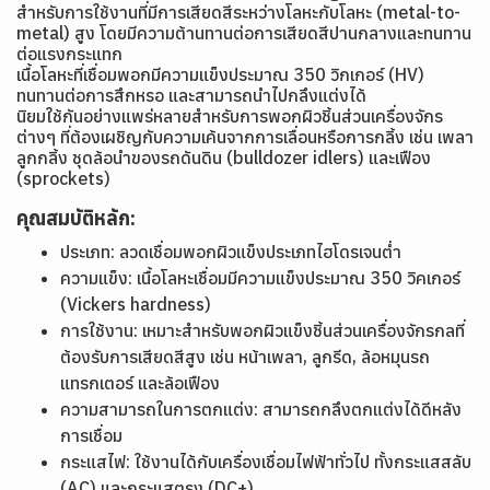
สำหรับการใช้งานที่มีการเสียดสีระหว่างโลหะกับโลหะ (metal-to-
metal) สูง โดยมีความต้านทานต่อการเสียดสีปานกลางและทนทาน
ต่อแรงกระแทก
เนื้อโลหะที่เชื่อมพอกมีความแข็งประมาณ 350 วิกเกอร์ (HV)
ทนทานต่อการสึกหรอ และสามารถนำไปกลึงแต่งได้
นิยมใช้กันอย่างแพร่หลายสำหรับการพอกผิวชิ้นส่วนเครื่องจักร
ต่างๆ ที่ต้องเผชิญกับความเค้นจากการเลื่อนหรือการกลิ้ง เช่น เพลา
ลูกกลิ้ง ชุดล้อนำของรถดันดิน (bulldozer idlers) และเฟือง
(sprockets)
คุณสมบัติหลัก:
ประเภท: ลวดเชื่อมพอกผิวแข็งประเภทไฮโดรเจนต่ำ
ความแข็ง: เนื้อโลหะเชื่อมมีความแข็งประมาณ 350 วิคเกอร์
(Vickers hardness)
การใช้งาน: เหมาะสำหรับพอกผิวแข็งชิ้นส่วนเครื่องจักรกลที่
ต้องรับการเสียดสีสูง เช่น หน้าเพลา, ลูกรีด, ล้อหมุนรถ
แทรกเตอร์ และล้อเฟือง
ความสามารถในการตกแต่ง: สามารถกลึงตกแต่งได้ดีหลัง
การเชื่อม
กระแสไฟ: ใช้งานได้กับเครื่องเชื่อมไฟฟ้าทั่วไป ทั้งกระแสสลับ
(AC) และกระแสตรง (DC+)