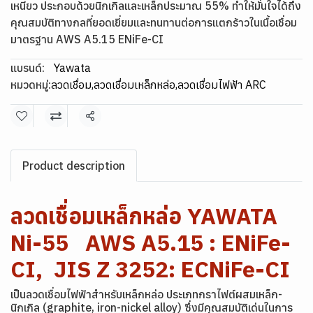
เหนียว ประกอบด้วยนิกเกิลและเหล็กประมาณ 55% ทำให้มั่นใจได้ถึง
คุณสมบัติทางกลที่ยอดเยี่ยมและทนทานต่อการแตกร้าวในเนื้อเชื่อม
มาตรฐาน AWS A5.15 ENiFe-CI
แบรนด์:
Yawata
หมวดหมู่:
ลวดเชื่อม
,
ลวดเชื่อมเหล็กหล่อ
,
ลวดเชื่อมไฟฟ้า ARC
แชร์
Product description
ลวดเชื่อมเหล็กหล่อ YAWATA
Ni-55 AWS A5.15 : ENiFe-
CI, JIS Z 3252: ECNiFe-CI
เป็นลวดเชื่อมไฟฟ้าสำหรับเหล็กหล่อ ประเภทกราไฟต์ผสมเหล็ก-
นิกเกิล (graphite, iron-nickel alloy) ซึ่งมีคุณสมบัติเด่นในการ