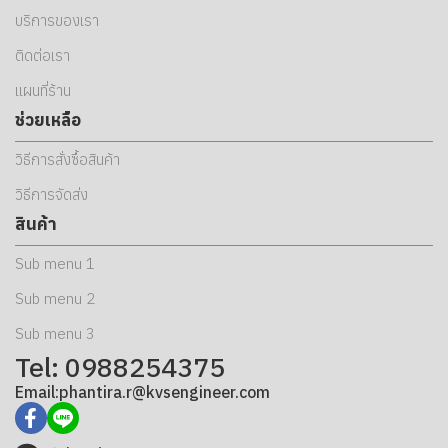
บริการของเรา
ติดต่อเรา
แผนที่ร้าน
ช่วยเหลือ
วิธีการสั่งซื้อสินค้า
วิธีการจัดส่ง
สินค้า
Sub menu 1
Sub menu 2
Sub menu 3
Tel: 0988254375
Email:phantira.r@kvsengineer.com