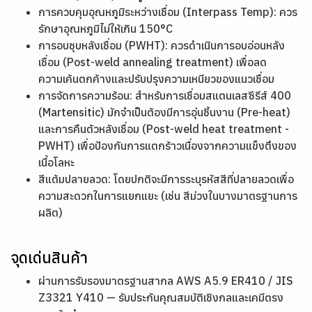
การควบคุมอุณหภูมิระหว่างเชื่อม (Interpass Temp): ควร
รักษาอุณหภูมิไม่ให้เกิน 150°C
การอบชุบหลังเชื่อม (PWHT): ควรดำเนินการอบอ่อนหลัง
เชื่อม (Post-weld annealing treatment) เพื่อลด
ความเค้นตกค้างและปรับปรุงความเหนียวของแนวเชื่อม
การจัดการความร้อน: สำหรับการเชื่อมสแตนเลสซีรีส์ 400
(Martensitic) มักจำเป็นต้องมีการอุ่นชิ้นงาน (Pre-heat)
และการคืนตัวหลังเชื่อม (Post-weld heat treatment -
PWHT) เพื่อป้องกันการแตกร้าวเนื่องจากความแข็งตึงของ
เนื้อโลหะ
สีแต้มปลายลวด: โดยปกติจะมีการระบุรหัสสีที่ปลายลวดเพื่อ
ความสะดวกในการแยกแยะ (เช่น สีม่วงในบางมาตรฐานการ
ผลิต)
จุดเด่นสินค้า
ผ่านการรับรองมาตรฐานสากล AWS A5.9 ER410 / JIS
Z3321 Y410 — รับประกันคุณสมบัติเชิงกลและเคมีตรง