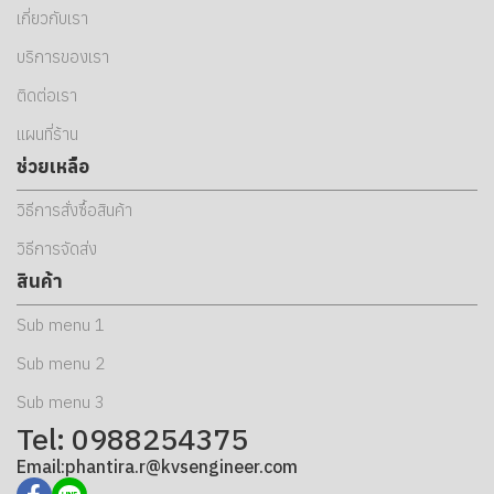
เกี่ยวกับเรา
บริการของเรา
ติดต่อเรา
แผนที่ร้าน
ช่วยเหลือ
วิธีการสั่งซื้อสินค้า
วิธีการจัดส่ง
สินค้า
Sub menu 1
Sub menu 2
Sub menu 3
Tel: 0988254375
Email:phantira.r@kvsengineer.com