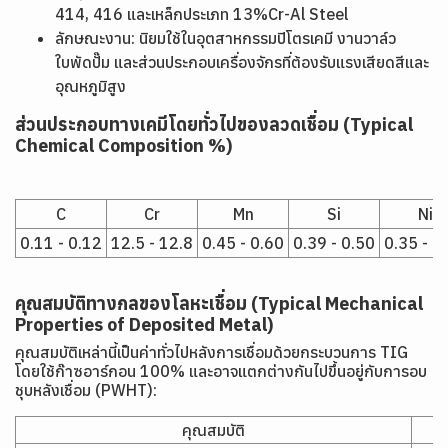
414, 416 และเหล็กประเภท 13%Cr-Al Steel
ลักษณะงาน: นิยมใช้ในอุตสาหกรรมปิโตรเคมี งานวาล์ว
ใบพัดปั๊ม และส่วนประกอบเครื่องจักรที่ต้องรับแรงเสียดสีและ
อุณหภูมิสูง
ส่วนประกอบทางเคมีโดยทั่วไปของลวดเชื่อม (Typical
Chemical Composition %)
C
Cr
Mn
Si
Ni
0.11 - 0.12
12.5 - 12.8
0.45 - 0.60
0.39 - 0.50
0.35 - 0
คุณสมบัติทางกลของโลหะเชื่อม (Typical Mechanical
Properties of Deposited Metal)
คุณสมบัติเหล่านี้เป็นค่าทั่วไปหลังการเชื่อมด้วยกระบวนการ TIG
โดยใช้ก๊าซอาร์กอน 100% และอาจแตกต่างกันไปขึ้นอยู่กับการอบ
ชุบหลังเชื่อม (PWHT):
คุณสมบัติ