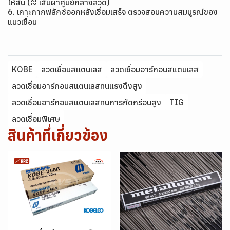
ให้สั้น (≈ เส้นผ่าศูนย์กลางลวด)
6. เคาะกากฟลักซ์ออกหลังเชื่อมเสร็จ ตรวจสอบความสมบูรณ์ของ
แนวเชื่อม
KOBE
ลวดเชื่อมสแตนเลส
ลวดเชื่อมอาร์กอนสแตนเลส
ลวดเชื่อมอาร์กอนสแตนเลสทนแรงดึงสูง
ลวดเชื่อมอาร์กอนสแตนเลสทนการกัดกร่อนสูง
TIG
ลวดเชื่อมพิเศษ
สินค้าที่เกี่ยวข้อง