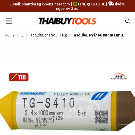
E-Mail: phantira.r@kvsengineer.com |
LINE
@TBTOOL
|
ส่งด่วน
กรุงเทพฯ 3 ชม.
Home
...
ลวดเชื่อมอาร์กอน (TIG)
ลวดเชื่อมอาร์กอนสแตนเลสทนทานต่อการกัดกร่อน KOBE TG-S410 (AWS A5.9 ER410)