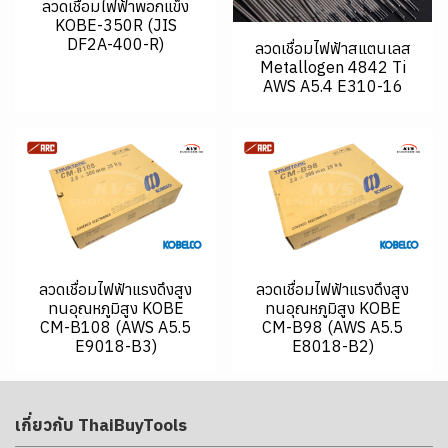
ลวดเชื่อมไฟฟ้าพอกแข็ง
KOBE-350R (JIS
DF2A-400-R)
ลวดเชื่อมไฟฟ้าสแตนเลส
Metallogen 4842 Ti
AWS A5.4 E310-16
ลวดเชื่อมไฟฟ้าแรงดึงสูง
ลวดเชื่อมไฟฟ้าแรงดึงสูง
ทนอุณหภูมิสูง KOBE
ทนอุณหภูมิสูง KOBE
CM-B108 (AWS A5.5
CM-B98 (AWS A5.5
E9018-B3)
E8018-B2)
เกี่ยวกับ ThaiBuyTools