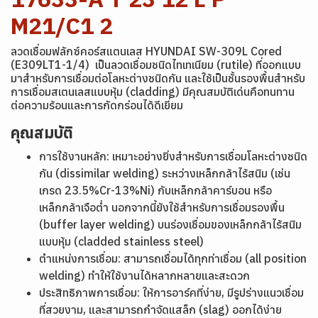
M21/C1 2
ลวดเชื่อมฟลักซ์คอร์สแตนเลส HYUNDAI SW-309L Cored
(E309LT1-1/4) เป็นลวดเชื่อมชนิดไทเทเนียม (rutile) ที่ออกแบบ
มาสำหรับการเชื่อมต่อโลหะต่างชนิดกัน และใช้เป็นชั้นรองพื้นสำหรับ
การเชื่อมสเตนเลสแบบหุ้ม (cladding) มีคุณสมบัติเด่นคือทนทาน
ต่อความร้อนและการกัดกร่อนได้ดีเยี่ยม
คุณสมบัติ
การใช้งานหลัก: เหมาะอย่างยิ่งสำหรับการเชื่อมโลหะต่างชนิด
กัน (dissimilar welding) ระหว่างเหล็กกล้าไร้สนิม (เช่น
เกรด 23.5%Cr-13%Ni) กับเหล็กกล้าคาร์บอน หรือ
เหล็กกล้าเจือต่ำ นอกจากนี้ยังใช้สำหรับการเชื่อมรองพื้น
(buffer layer welding) บนร่องเชื่อมของเหล็กกล้าไร้สนิม
แบบหุ้ม (cladded stainless steel)
ตำแหน่งการเชื่อม: สามารถเชื่อมได้ทุกท่าเชื่อม (all position
welding) ทำให้ใช้งานได้หลากหลายและสะดวก
ประสิทธิภาพการเชื่อม: ให้การอาร์คที่ง่าย, มีรูปร่างแนวเชื่อม
ที่สวยงาม, และสามารถกำจัดแสล็ก (slag) ออกได้ง่าย