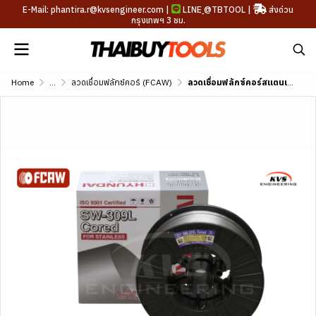
E-Mail: phantira.r@kvsengineer.com |
LINE
@TBTOOL
|
ส่งด่วน
กรุงเทพฯ 3 ชม.
Home
...
ลวดเชื่อมฟลักซ์คอร์ (FCAW)
ลวดเชื่อมฟลักซ์คอร์สแตนเลส HYUNDAI SW-309L Cored (AWS A5.22 E309LT1-1/-4)