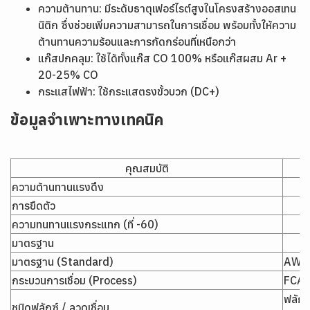
ความต้านทาน: มีระดับธาตุเฟอร์ไรต์สูงในโครงสร้างออสเทน
นิติก ซึ่งช่วยเพิ่มความสามารถในการเชื่อม พร้อมทั้งให้ความ
ต้านทานความร้อนและการกัดกร่อนที่เหนือกว่า
แก๊สปกคลุม: ใช้ได้ทั้งแก๊ส CO 100% หรือแก๊สผสม Ar +
20-25% CO
กระแสไฟฟ้า: ใช้กระแสตรงขั้วบวก (DC+)
ข้อมูลจำเพาะทางเทคนิค
คุณสมบัติ
ความต้านทานแรงดึง
การยืดตัว
ความทนทานแรงกระแทก (ที่ -60)
มาตรฐาน
มาตรฐาน (Standard)
AWS 
กระบวนการเชื่อม (Process)
FCA
ฟลักซ
ชนิดฟลักซ์ / ลวดเชื่อม