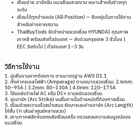
เชื่อมง่าย อาร์กนิ่ม แนวเชื่อมสวยงาม เหมาะสำหรับช่างทุก
ระดับ
เชื่อมได้ทุกตำแหน่ง (All-Position) — ยืดหยุ่นในการใช้งาน
สำหรับช่างภาคสนาม
ThaiBuyTools จัดจำหน่ายลวดเชื่อม HYUNDAI คุณภาพ
เกาหลี พร้อมส่งทั่วประเทศ — ส่งด่วนกรุงเทพ 3 ชั่วโมง |
EEC วันถัดไป | ทั่วประเทศ 1–3 วัน
วิธีการใช้งาน
1. อุ่นชิ้นงานหากต้องการ ตามมาตรฐาน AWS D1.1
2. ตั้งค่ากระแสไฟฟ้า (Amperage) ตามขนาดลวดเชื่อม: 2.6mm:
50–95A | 3.2mm: 80–130A | 4.0mm: 120–175A
3. ใช้แหล่งจ่ายไฟ AC หรือ DC+ ตามชนิดลวดเชื่อม
4. จุดอาร์ก (Arc Strike) บนชิ้นงานในตำแหน่งที่ต้องการเชื่อม
5. เชื่อมด้วยความเร็วสม่ำเสมอ รักษาระยะห่างอาร์ก (Arc Length)
ให้สั้น (≈ เส้นผ่าศูนย์กลางลวด)
6. เคาะกากฟลักซ์ออกหลังเชื่อมเสร็จ ตรวจสอบความสมบูรณ์ของ
แนวเชื่อม