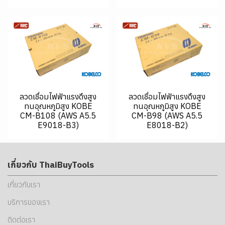
ลวดเชื่อมไฟฟ้าแรงดึงสูง
ลวดเชื่อมไฟฟ้าแรงดึงสูง
ทนอุณหภูมิสูง KOBE
ทนอุณหภูมิสูง KOBE
CM-B108 (AWS A5.5
CM-B98 (AWS A5.5
E9018-B3)
E8018-B2)
เกี่ยวกับ ThaiBuyTools
เกี่ยวกับเรา
บริการของเรา
ติดต่อเรา