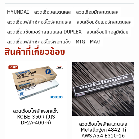
HYUNDAI
ลวดเชื่อมสแตนเลส
ลวดเชื่อมมิกสแตนเลส
ลวดเชื่อมฟลักซ์คอร์ไวร์สแตนเลส
ลวดเชื่อมซับเมอร์กสแตนเลส
ลวดเชื่อมซับเมอร์กสแตนเลส DUPLEX
ลวดเชื่อมมิกอลูมิเนียม
ลวดเชื่อมฟลักซ์คอร์ไวร์พอกแข็ง
MIG
MAG
สินค้าที่เกี่ยวข้อง
ลวดเชื่อมไฟฟ้าพอกแข็ง
KOBE-350R (JIS
DF2A-400-R)
ลวดเชื่อมไฟฟ้าสแตนเลส
Metallogen 4842 Ti
AWS A5.4 E310-16