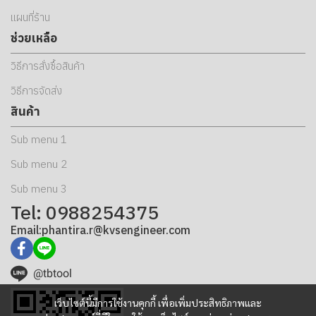
แผนที่ร้าน
ช่วยเหลือ
วิธีการสั่งซื้อสินค้า
วิธีการจัดส่ง
สินค้า
Sub menu 1
Sub menu 2
Sub menu 3
Tel: 0988254375
Email:phantira.r@kvsengineer.com
@tbtool
เว็บไซต์นี้มีการใช้งานคุกกี้ เพื่อเพิ่มประสิทธิภาพและ