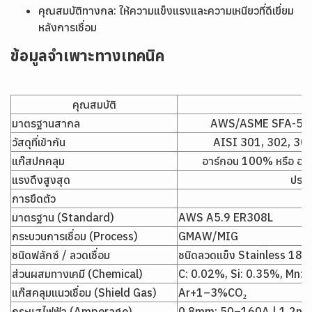
คุณสมบัติทางกล: ให้ความแข็งแรงและความเหนียวที่ดีเยี่ยม
หลังการเชื่อม
ข้อมูลจำเพาะทางเทคนิค
คุณสมบัติ
มาตรฐานสากล
AWS/ASME SFA-5.9:
วัสดุที่เข้ากัน
AISI 301, 302, 304,
แก๊สปกคลุม
อาร์กอน 100% หรือ อา
แรงดึงสูงสุด
ประ
การยืดตัว
มาตรฐาน (Standard)
AWS A5.9 ER308L
กระบวนการเชื่อม (Process)
GMAW/MIG
ชนิดฟลักซ์ / ลวดเชื่อม
ชนิดลวดแข็ง Stainless 18%
ส่วนผสมทางเคมี (Chemical)
C: 0.02%, Si: 0.35%, Mn: 
แก๊สคลุมแนวเชื่อม (Shield Gas)
Ar+1–3%CO₂
กระแสไฟฟ้า (Amperage)
0.8mm: 50–160A | 1.2m