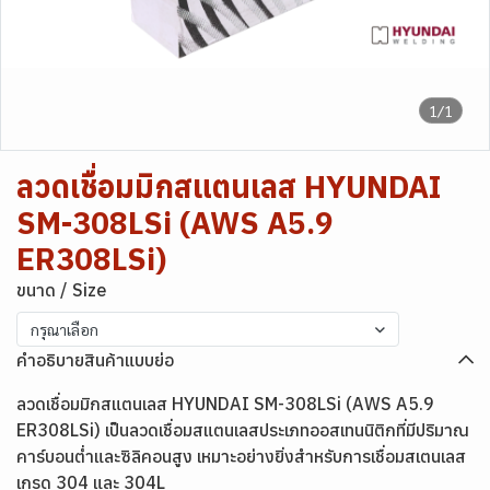
1/1
ลวดเชื่อมมิกสแตนเลส HYUNDAI
SM-308LSi (AWS A5.9
ER308LSi)
ขนาด / Size
กรุณาเลือก
คำอธิบายสินค้าแบบย่อ
ลวดเชื่อมมิกสแตนเลส HYUNDAI SM-308LSi (AWS A5.9
ER308LSi) เป็นลวดเชื่อมสแตนเลสประเภทออสเทนนิติกที่มีปริมาณ
คาร์บอนต่ำและซิลิคอนสูง เหมาะอย่างยิ่งสำหรับการเชื่อมสเตนเลส
เกรด 304 และ 304L