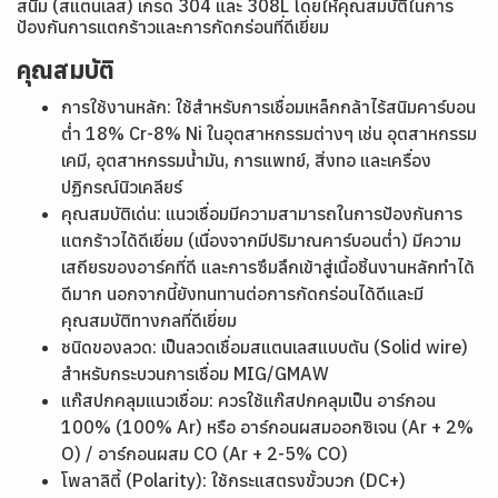
สนิม (สแตนเลส) เกรด 304 และ 308L โดยให้คุณสมบัติในการ
ป้องกันการแตกร้าวและการกัดกร่อนที่ดีเยี่ยม
คุณสมบัติ
การใช้งานหลัก: ใช้สำหรับการเชื่อมเหล็กกล้าไร้สนิมคาร์บอน
ต่ำ 18% Cr-8% Ni ในอุตสาหกรรมต่างๆ เช่น อุตสาหกรรม
เคมี, อุตสาหกรรมน้ำมัน, การแพทย์, สิ่งทอ และเครื่อง
ปฏิกรณ์นิวเคลียร์
คุณสมบัติเด่น: แนวเชื่อมมีความสามารถในการป้องกันการ
แตกร้าวได้ดีเยี่ยม (เนื่องจากมีปริมาณคาร์บอนต่ำ) มีความ
เสถียรของอาร์คที่ดี และการซึมลึกเข้าสู่เนื้อชิ้นงานหลักทำได้
ดีมาก นอกจากนี้ยังทนทานต่อการกัดกร่อนได้ดีและมี
คุณสมบัติทางกลที่ดีเยี่ยม
ชนิดของลวด: เป็นลวดเชื่อมสแตนเลสแบบตัน (Solid wire)
สำหรับกระบวนการเชื่อม MIG/GMAW
แก๊สปกคลุมแนวเชื่อม: ควรใช้แก๊สปกคลุมเป็น อาร์กอน
100% (100% Ar) หรือ อาร์กอนผสมออกซิเจน (Ar + 2%
O) / อาร์กอนผสม CO (Ar + 2-5% CO)
โพลาลิตี้ (Polarity): ใช้กระแสตรงขั้วบวก (DC+)