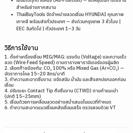
เชื่อมได้ทุกตำแหน่ง (All-Position) — ยืดหยุ่นในการใช้งาน
สำหรับช่างภาคสนาม
ThaiBuyTools จัดจำหน่ายลวดเชื่อม HYUNDAI คุณภาพ
เกาหลี พร้อมส่งทั่วประเทศ — ส่งด่วนกรุงเทพ 3 ชั่วโมง |
EEC วันถัดไป | ทั่วประเทศ 1–3 วัน
วิธีการใช้งาน
1. ตั้งค่าเครื่องเชื่อม MIG/MAG: แรงดัน (Voltage) และความเร็ว
ลวด (Wire Feed Speed) ตามตารางพารามิเตอร์ของผู้ผลิต
2. เลือกก๊าซป้องกัน: CO₂ 100% หรือ Mixed Gas (Ar+CO₂) —
อัตราการไหล 15–20 ลิตร/นาที
3. ทำความสะอาดชิ้นงาน: ขจัดสนิม น้ำมัน และสิ่งสกปรกออกก่อน
เชื่อม
4. ปรับระยะ Contact Tip ถึงชิ้นงาน (CTWD) ตามคำแนะนำ
(ปกติ 15–25mm)
5. เชื่อมด้วยการเคลื่อนลวดอย่างสม่ำเสมอในแนวที่กำหนด
6. ทำความสะอาดแนวเชื่อมหลังเชื่อมเสร็จ ตรวจสอบด้วย VT