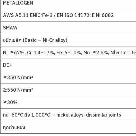
METALLOGEN
AWS A5.11 ENiCrFe-3 / EN ISO 14172: E Ni 6082
SMAW
ชนิดเบสิก (Basic — Ni-Cr alloy)
Ni: ≥67%, Cr: 14–17%, Fe: 6–10%, Mn: ≤2.5%, Nb+Ta: 1.
DC+
≥350 N/mm²
≥550 N/mm²
≥30%
ทน -60°C ถึง 1,000°C — nickel alloys, dissimilar joints
ทุกตำแหน่ง