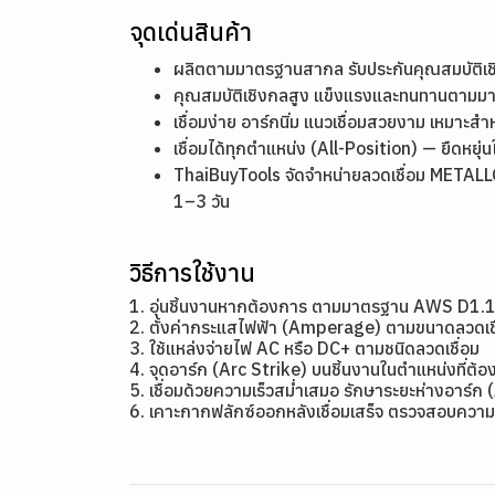
จุดเด่นสินค้า
ผลิตตามมาตรฐานสากล รับประกันคุณสมบัติ
คุณสมบัติเชิงกลสูง แข็งแรงและทนทานตาม
เชื่อมง่าย อาร์กนิ่ม แนวเชื่อมสวยงาม เหมาะสำ
เชื่อมได้ทุกตำแหน่ง (All-Position) — ยืดหย
ThaiBuyTools จัดจำหน่ายลวดเชื่อม METALLOG
1–3 วัน
วิธีการใช้งาน
1. อุ่นชิ้นงานหากต้องการ ตามมาตรฐาน AWS D1.
2. ตั้งค่ากระแสไฟฟ้า (Amperage) ตามขนาดลว
3. ใช้แหล่งจ่ายไฟ AC หรือ DC+ ตามชนิดลวดเชื่อม
4. จุดอาร์ก (Arc Strike) บนชิ้นงานในตำแหน่งที่ต้อง
5. เชื่อมด้วยความเร็วสม่ำเสมอ รักษาระยะห่างอาร์ก 
6. เคาะกากฟลักซ์ออกหลังเชื่อมเสร็จ ตรวจสอบความ