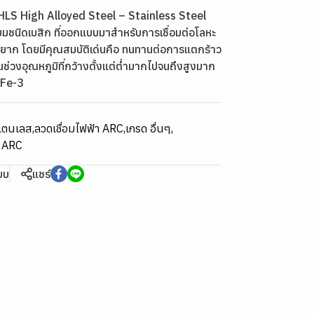
 HLS High Alloyed Steel – Stainless Steel
ียมชนิดเบสิก ที่ออกแบบมาสำหรับการเชื่อมต่อโลหะ
่อมยาก โดยมีคุณสมบัติเด่นคือ ทนทานต่อการแตกร้าว
่วงอุณหภูมิที่กว้างตั้งแต่ต่ำมากไปจนถึงสูงมาก
rFe-3
สแตนเลส
,
ลวดเชื่อมไฟฟ้า ARC
,
เกรด อื่นๆ
,
า ARC
ียบ
แชร์