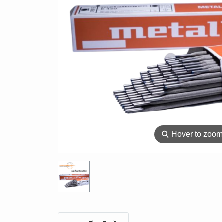
⚲
Hover to zoo