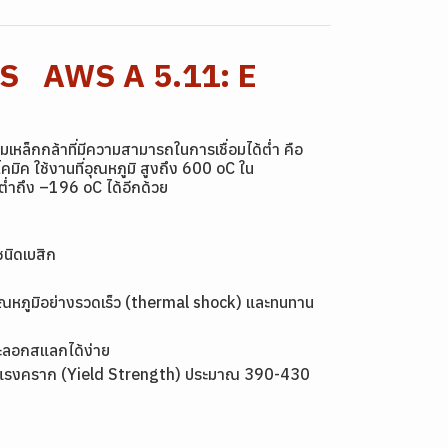
HLS AWS A 5.11: E
อมเหล็กกล้าที่มีความสามารถในการเชื่อมได้ต่ำ คือ
โคมิค ใช้งานที่อุณหภูมิ สูงถึง 600 oC ใน
ิต่ำถึง –196 oC ได้อีกด้วย
นิดเบสิก
งอุณหภูมิอย่างรวดเร็ว (thermal shock) และทนทาน
และลอกสแลกได้ง่าย
งแรงคราก (Yield Strength) ประมาณ 390-430