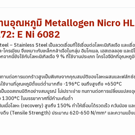
ทนอุณหภูมิ Metallogen Nicro 
72: E Ni 6082
– Stainless Steel เป็นลวดเชื่อมที่ใช้เชื่อมต่อโลหะนิเกิลเจือ และเชื่
ิล-โครเมียม จึงเหมาะกับเหล็กกล้าเจือในกลุ่ม อินโคเนล, เฮสเตลลอย และนิ
กนี้ยังใช้กับโลหะนิเกิลเจือ 9 % ที่ใช้งานประเภท ไครโอจีนิกที่อุณหภูม
ามทนทานต่อการแตกร้าวสูงเป็นพิเศษจากคุณสมบัติของโลหะผสมและฟลักซ์ช
ใช้งานที่อุณหภูมิตั้งแต่ต่ำมากถึง -196°C จนถึงสูงถึง +650°C
อมเป็นออสเทนนิติกอย่างสมบูรณ์ ไม่เปราะง่าย ทนทานต่อการเปลี่ยนแปล
ึง 1300°C ในบรรยากาศที่มีกำมะถันต่ำ
ิมเนื้อโลหะ (recovery) สูงถึง 150% ทำให้เชื่อมได้รวดเร็ว ควันน้อย 
แรงดึง (Tensile Strength) ประมาณ 620-650 N/mm² และความแข็