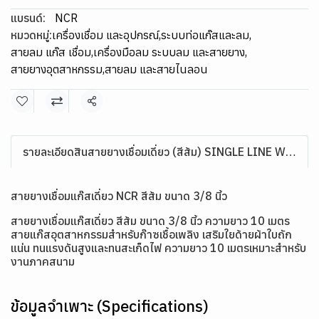
แบรนด์:
NCR
หมวดหมู่:
เครื่องเชื่อม และอุปกรณ์
,
ระบบท่อแก๊สและลม
,
สายลม แก๊ส เชื่อม
,
เครื่องมือลม ระบบลม และสายยาง
,
สายยางอุตสาหกรรม
,
สายลม และสายไนลอน
แชร์
รายละเอียดสินสายยางเชื่อมเดี่ยว (สีส้ม) SINGLE LINE WELDING HOSEค้า
สายยางเชื่อมแก๊สเดี่ยว NCR สีส้ม ขนาด 3/8 นิ้ว
สายยางเชื่อมแก๊สเดี่ยว สีส้ม ขนาด 3/8 นิ้ว ความยาว 10 เมตร
สายแก๊สอุตสาหกรรมสำหรับก๊าซเชื้อเพลิง เสริมใยด้ายผ้าใบถัก
แน่น ทนแรงดันสูงและทนสะเก็ดไฟ ความยาว 10 เมตรเหมาะสำหรับ
งานภาคสนาม
ข้อมูลจำเพาะ (Specifications)