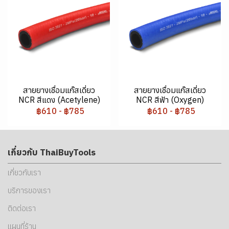
สายยางเชื่อมแก๊สเดี่ยว
สายยางเชื่อมแก๊สเดี่ยว
NCR สีแดง (Acetylene)
NCR สีฟ้า (Oxygen)
฿610
-
฿785
฿610
-
฿785
เกี่ยวกับ ThaiBuyTools
เกี่ยวกับเรา
บริการของเรา
ติดต่อเรา
แผนที่ร้าน