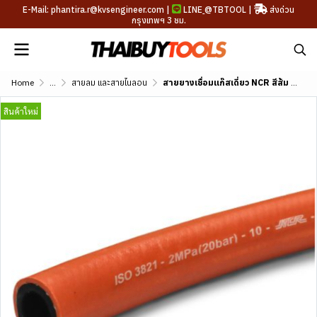
E-Mail: phantira.r@kvsengineer.com |
LINE
@TBTOOL
|
ส่งด่วน
กรุงเทพฯ 3 ชม.
Home
...
สายลม และสายไนลอน
สายยางเชื่อมแก๊สเดี่ยว NCR สีส้ม ขนาด 3/8 นิ้ว
สินค้าใหม่