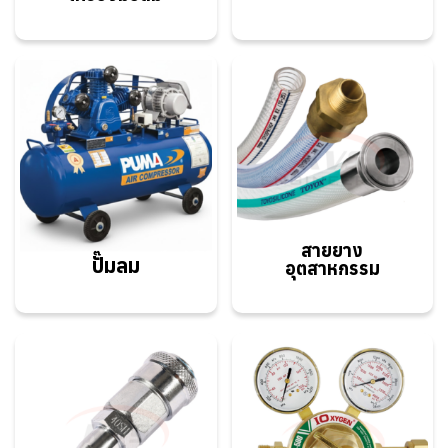
สายยาง
ปั๊มลม
อุตสาหกรรม