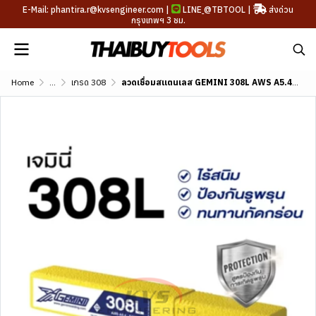
E-Mail: phantira.r@kvsengineer.com |
LINE
@TBTOOL
|
ส่งด่วน
กรุงเทพฯ 3 ชม.
Home
...
เกรด 308
ลวดเชื่อมสแตนเลส GEMINI 308L AWS A5.4 E308L-16