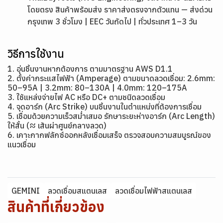
โดยตรง สินค้าพร้อมส่ง ราคาส่งตรงจากตัวแทน — ส่งด่วน
กรุงเทพ 3 ชั่วโมง | EEC วันถัดไป | ทั่วประเทศ 1–3 วัน
วิธีการใช้งาน
1. อุ่นชิ้นงานหากต้องการ ตามมาตรฐาน AWS D1.1
2. ตั้งค่ากระแสไฟฟ้า (Amperage) ตามขนาดลวดเชื่อม: 2.6mm:
50–95A | 3.2mm: 80–130A | 4.0mm: 120–175A
3. ใช้แหล่งจ่ายไฟ AC หรือ DC+ ตามชนิดลวดเชื่อม
4. จุดอาร์ก (Arc Strike) บนชิ้นงานในตำแหน่งที่ต้องการเชื่อม
5. เชื่อมด้วยความเร็วสม่ำเสมอ รักษาระยะห่างอาร์ก (Arc Length)
ให้สั้น (≈ เส้นผ่าศูนย์กลางลวด)
6. เคาะกากฟลักซ์ออกหลังเชื่อมเสร็จ ตรวจสอบความสมบูรณ์ของ
แนวเชื่อม
GEMINI
ลวดเชื่อมสแตนเลส
ลวดเชื่อมไฟฟ้าสแตนเลส
สินค้าที่เกี่ยวข้อง