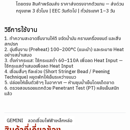
โดยตรง สินค้าพร้อมส่ง ราคาส่งตรงจากตัวแทน — ส่งด่วน
กรุงเทพ 3 ชั่วโมง | EEC วันถัดไป | ทั่วประเทศ 1–3 วัน
วิธีการใช้งาน
1. ทำความสะอาดชิ้นงานให้ดี ขจัดน้ำมัน คราบเครื่องยนต์ และสิ่ง
สกปรก
2. อุ่นชิ้นงาน (Preheat) 100–200°C (แนะนำ) และระบาย Heat
อย่างสม่ำเสมอ
3. ตั้งค่ากระแส: ใช้กระแสต่ำ 60–110A เพื่อลด Heat Input —
ใช้กระแสต่ำเสมอเพื่อลด Heat Input
4. เชื่อมสั้นๆ ทีละช่วง (Short Stringer Bead / Peening
Technique) หยุดพักให้เย็นระหว่างแนว
5. ปล่อยให้เย็นตัวช้าๆ ในอากาศ — ห้ามชุบน้ำเย็นโดยเด็ดขาด
6. ตรวจสอบรอยแตกด้วย Penetrant Test (PT) หลังเย็นสนิท
แล้ว
GEMINI
ลวดเชื่อมไฟฟ้าเหล็กหล่อ
สินค้าที่เกี่ยวข้อง