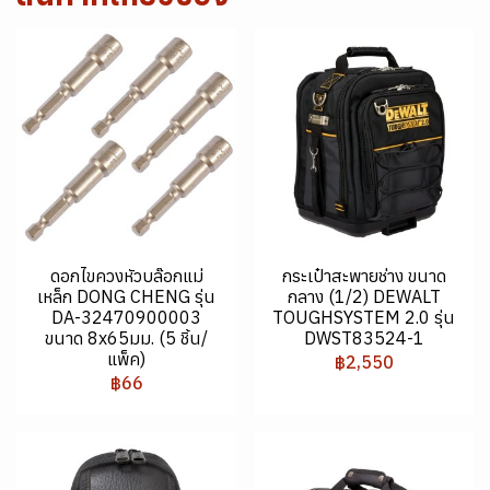
ดอกไขควงหัวบล๊อกแม่
กระเป๋าสะพายช่าง ขนาด
เหล็ก DONG CHENG รุ่น
กลาง (1/2) DEWALT
DA-32470900003
TOUGHSYSTEM 2.0 รุ่น
ขนาด 8x65มม. (5 ชิ้น/
DWST83524-1
แพ็ค)
฿2,550
฿66