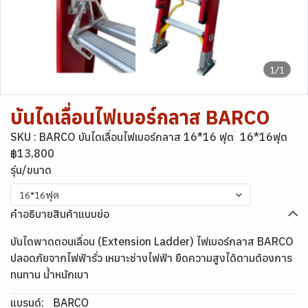
1/1
บันไดเลื่อนไฟเบอร์กลาส BARCO
SKU : BARCO บันไดเลื่อนไฟเบอร์กลาส 16*16 ฟุต
16*16ฟุต
฿13,800
รุ่น/ขนาด
16*16ฟุต
คำอธิบายสินค้าแบบย่อ
บันไดพาดตอนเลื่อน (Extension Ladder) ไฟเบอร์กลาส BARCO
ปลอดภัยจากไฟฟ้ารั่ว เหมาะช่างไฟฟ้า ยืดความสูงได้ตามต้องการ
ทนทาน น้ำหนักเบา
แบรนด์:
BARCO