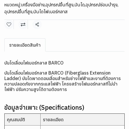
หมวดหมู่:
เครื่องมือช่าง
,
อุปกรณ์ขึ้นที่สูง
,
บันได
,
อุปกรณ์ซ่อมบำรุง
,
อุปกรณ์ขึ้นที่สูง
,
บันไดไฟเบอร์กลาส
แชร์
รายละเอียดสินค้า
บันไดเลื่อนไฟเบอร์กลาส BARCO
บันไดเลื่อนไฟเบอร์กลาส BARCO (Fiberglass Extension
Ladder) บันไดพาดตอนเลื่อนสำหรับช่างไฟฟ้าและงานที่ต้องการ
ความปลอดภัยจากกระแสไฟฟ้า โครงสร้างไฟเบอร์กลาสที่ไม่นำ
ไฟฟ้า ปรับความสูงได้ตามต้องการ
ข้อมูลจำเพาะ (Specifications)
คุณสมบัติ
รายละเอียด