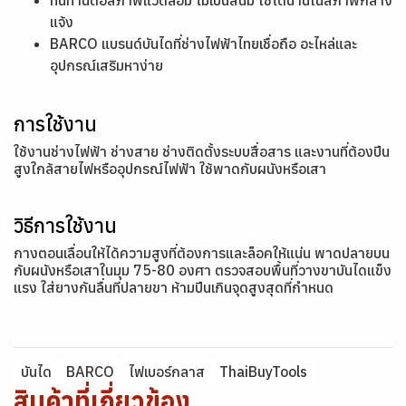
ทนทานต่อสภาพแวดล้อม ไม่เป็นสนิม ใช้ได้นานในสภาพกลาง
แจ้ง
BARCO แบรนด์บันไดที่ช่างไฟฟ้าไทยเชื่อถือ อะไหล่และ
อุปกรณ์เสริมหาง่าย
การใช้งาน
ใช้งานช่างไฟฟ้า ช่างสาย ช่างติดตั้งระบบสื่อสาร และงานที่ต้องปีน
สูงใกล้สายไฟหรืออุปกรณ์ไฟฟ้า ใช้พาดกับผนังหรือเสา
วิธีการใช้งาน
กางตอนเลื่อนให้ได้ความสูงที่ต้องการและล็อคให้แน่น พาดปลายบน
กับผนังหรือเสาในมุม 75-80 องศา ตรวจสอบพื้นที่วางขาบันไดแข็ง
แรง ใส่ยางกันลื่นที่ปลายขา ห้ามปีนเกินจุดสูงสุดที่กำหนด
บันได
BARCO
ไฟเบอร์กลาส
ThaiBuyTools
สินค้าที่เกี่ยวข้อง