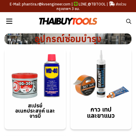
E-Mail: phantira.r@kvsengineer.com |
LINE
@TBTOOL
|
ส่งด่วน
กรุงเทพฯ 3 ชม.
อุปกรณ์ซ่อมบำรุง
สเปรย์
กาว เทป
อเนกประสงค์
และ
และยาแนว
จารบี