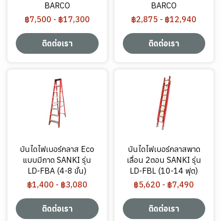
BARCO
BARCO
฿7,500
-
฿17,300
฿2,875
-
฿12,940
ติดต่อเรา
ติดต่อเรา
บันไดไฟเบอร์กลาส Eco
บันไดไฟเบอร์กลาสพาด
แบบมีถาด SANKI รุ่น
เลื่อน 2ตอน SANKI รุ่น
LD-FBA (4-8 ขั้น)
LD-FBL (10-14 ฟุต)
฿1,400
-
฿3,080
฿5,620
-
฿7,490
ติดต่อเรา
ติดต่อเรา