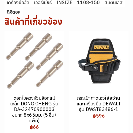
เครื่องมือวัด
เวอร์เนียร์
INSIZE
1108-150
สแตนเลส
ดิจิตอล
สินค้าที่เกี่ยวข้อง
ดอกไขควงหัวบล๊อกแม่
กระเป๋าคาดเอวใส่สว่าน
เหล็ก DONG CHENG รุ่น
และเครื่องมือ DEWALT
DA-32470900003
รุ่น DWST83486-1
ขนาด 8x65มม. (5 ชิ้น/
฿596
แพ็ค)
฿66