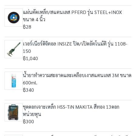
แผ่นตัดเหล็ก/สแตนเลส PFERD รุ่น STEEL+INOX
ขนาด 4 นิ้ว
฿28
เวอร์เนียร์ดิจิตอล INSIZE ปิด/เปิดอัตโนมัติ รุ่น 1108-
150
฿1,040
น้ำยาทำความสะอาดและเคลือบเงาสแตนเลส 3M ขนาด
600ml.
฿340
ชุดดอกเจาะเหล็ก HSS-TiN MAKITA สีทอง 13ดอก
หน่วยหุน
฿300