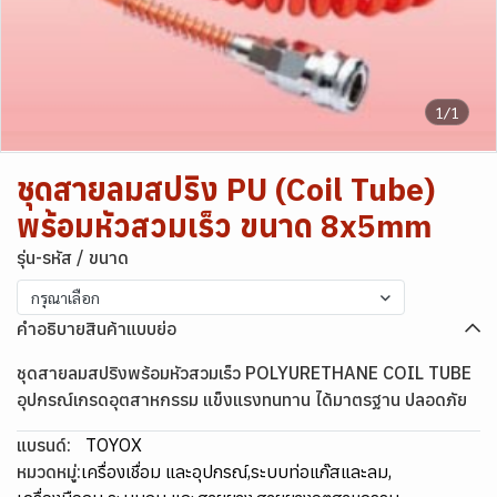
1/1
ชุดสายลมสปริง PU (Coil Tube)
พร้อมหัวสวมเร็ว ขนาด 8x5mm
รุ่น-รหัส / ขนาด
กรุณาเลือก
คำอธิบายสินค้าแบบย่อ
ชุดสายลมสปริงพร้อมหัวสวมเร็ว POLYURETHANE COIL TUBE
อุปกรณ์เกรดอุตสาหกรรม แข็งแรงทนทาน ได้มาตรฐาน ปลอดภัย
แบรนด์:
TOYOX
หมวดหมู่:
เครื่องเชื่อม และอุปกรณ์
,
ระบบท่อแก๊สและลม
,