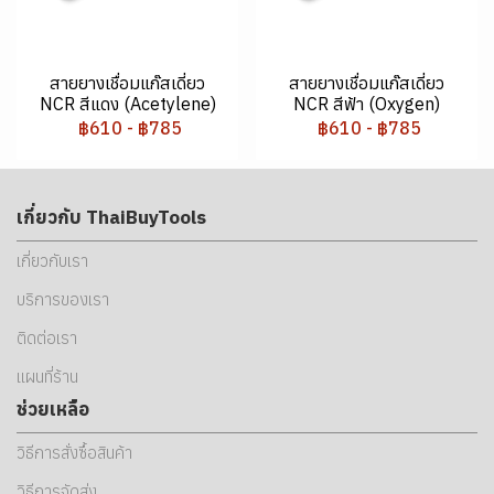
สายยางเชื่อมแก๊สเดี่ยว
สายยางเชื่อมแก๊สเดี่ยว
NCR สีแดง (Acetylene)
NCR สีฟ้า (Oxygen)
฿610
-
฿785
฿610
-
฿785
เกี่ยวกับ ThaiBuyTools
เกี่ยวกับเรา
บริการของเรา
ติดต่อเรา
แผนที่ร้าน
ช่วยเหลือ
วิธีการสั่งซื้อสินค้า
วิธีการจัดส่ง