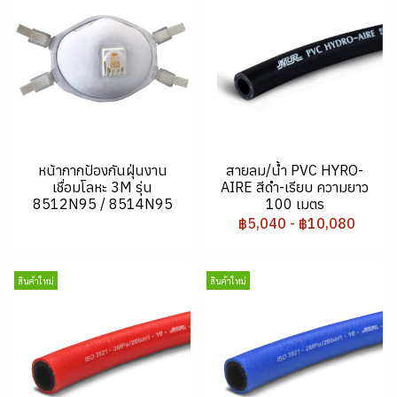
หน้ากากป้องกันฝุ่นงาน
สายลม/น้ำ PVC HYRO-
เชื่อมโลหะ 3M รุ่น
AIRE สีดำ-เรียบ ความยาว
8512N95 / 8514N95
100 เมตร
฿5,040
-
฿10,080
สินค้าใหม่
สินค้าใหม่