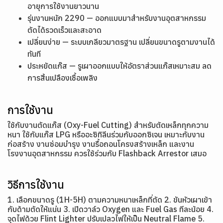
อายุการใช้งานยาวนาน
รุ่นงานหนัก 2290
— ออกแบบมาสำหรับงานอุตสาหกรรม
ตัดได้รวดเร็วและสะอาด
เปลี่ยนง่าย
— ระบบเกลียวมาตรฐาน เปลี่ยนขนาดรูตามงานได้
ทันที
ประหยัดแก๊ส
— รูเผาออกแบบให้อัตราส่วนแก๊สเหมาะสม ลด
การสิ้นเปลืองเชื้อเพลิง
การใช้งาน
ใช้กับงานตัดแก๊ส (Oxy-Fuel Cutting) สำหรับตัดเหล็กทุกความ
หนา ใช้กับแก๊ส LPG หรืออะซิทิลีนร่วมกับออกซิเจน เหมาะกับงาน
ก่อสร้าง งานซ่อมบำรุง งานรื้อถอนโครงสร้างเหล็ก และงาน
โรงงานอุตสาหกรรม ควรใช้ร่วมกับ Flashback Arrestor เสมอ
วิธีการใช้งาน
1. เลือกขนาดรู (1H-5H) ตามความหนาเหล็กที่ตัด 2. ขันหัวเผาเข้า
กับด้ามตัดให้แน่น 3. เปิดวาล์ว Oxygen และ Fuel Gas ทีละน้อย 4.
จุดไฟด้วย Flint Lighter ปรับเปลวไฟให้เป็น Neutral Flame 5.