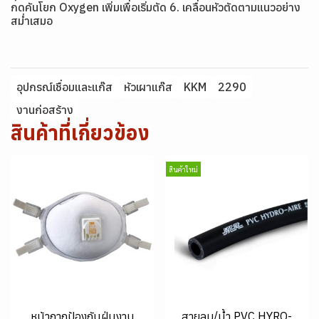
กดคันโยก Oxygen เพิ่มเพื่อเริ่มตัด 6. เคลื่อนหัวตัดตามแนวอย่าง
สม่ำเสมอ
อุปกรณ์เชื่อมและแก๊ส
หัวเผาแก๊ส
KKM
2290
งานก่อสร้าง
สินค้าที่เกี่ยวข้อง
สินค้าใหม่
หน้ากากป้องกันฝุ่นงาน
สายลม/น้ำ PVC HYRO-