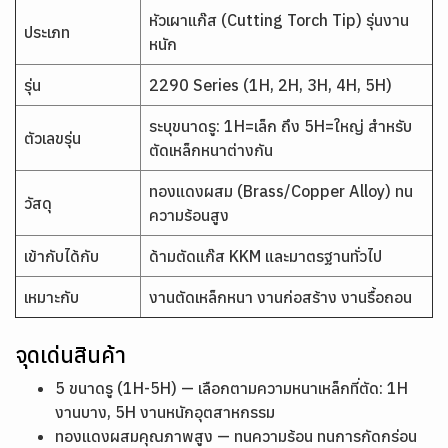
หัวเผาแก๊ส (Cutting Torch Tip) รุ่นงาน
ประเภท
หนัก
รุ่น
2290 Series (1H, 2H, 3H, 4H, 5H)
ระบุขนาดรู: 1H=เล็ก ถึง 5H=ใหญ่ สำหรับ
ตัวเลขรุ่น
ตัดเหล็กหนาต่างกัน
ทองแดงผสม (Brass/Copper Alloy) ทน
วัสดุ
ความร้อนสูง
เข้ากับได้กับ
ด้ามตัดแก๊ส KKM และมาตรฐานทั่วไป
เหมาะกับ
งานตัดเหล็กหนา งานก่อสร้าง งานรื้อถอน
จุดเด่นสินค้า
5 ขนาดรู (1H-5H)
— เลือกตามความหนาเหล็กที่ตัด: 1H
งานบาง, 5H งานหนักอุตสาหกรรม
ทองแดงผสมคุณภาพสูง
— ทนความร้อน ทนการกัดกร่อน