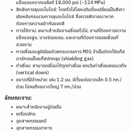
แข็งแรงครากเฉลี่ยที่ 18,000 psi (~124 MPa)
สีหลังการชุบอะโนไดซ์: โดยทั่วไปโลหะเติมนี้จะเปลี่ยนเป็นสีเทา
เข้มหลังกระบวนการชุบอะโนไดซ์ ซึ่งควรพิจารณาหาก
ต้องการความเข้ากันของสี
การใช้งาน: เหมาะสำหรับงานเชื่อมทั่วไป, งานที่ต้องการความ
แข็งแรงสูง, งานซ่อมแซม, และงานที่ต้องการรอยเชื่อมที่
สวยงาม
การเชื่อมอะลูมิเนียมด้วยกระบวนการ MIG จำเป็นต้องใช้แก๊ส
อาร์กอนเป็นแก๊สปกคลุม (shielding gas)
ท่าเชื่อม: สามารถเชื่อมได้ทุกท่าเชื่อม ยกเว้นท่าเชื่อมลงแนวดิ่ง
(vertical down)
ขนาดที่มีจำหน่าย: เช่น 1.2 มม. มีตั้งแต่ขนาดเล็ก 0.5 กก./
ม้วน ไปจนถึงขนาดใหญ่ 7 กก./ม้วน
ลักษณะงาน:
เหมาะสำหรับงานอู่ต่อเรือ
เครื่องจักร
อุตสาหกรรมเคมี
อุตสาหกรรมอาหาร