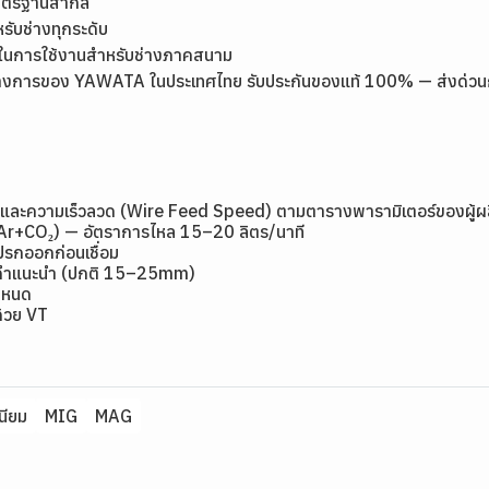
มาตรฐานสากล
หรับช่างทุกระดับ
ุ่นในการใช้งานสำหรับช่างภาคสนาม
างการของ YAWATA ในประเทศไทย รับประกันของแท้ 100% — ส่งด่วนกรุง
ge) และความเร็วลวด (Wire Feed Speed) ตามตารางพารามิเตอร์ของผู้ผ
(Ar+CO₂) — อัตราการไหล 15–20 ลิตร/นาที
ปรกออกก่อนเชื่อม
ามคำแนะนำ (ปกติ 15–25mm)
กำหนด
ด้วย VT
เนียม
MIG
MAG