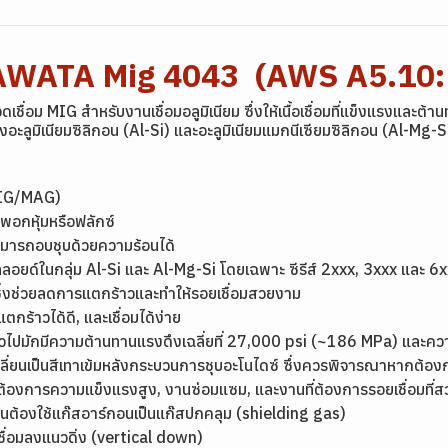
ม YAWATA Mig 4043 (AWS A5.10
 MIG สำหรับงานเชื่อมอลูมิเนียม ซึ่งให้เนื้อเชื่อมที่แข็งแรงและต้าน
องอะลูมิเนียมซิลิกอน (Al-Si) และอะลูมิเนียมแมกนีเซียมซิลิกอน (Al-Mg-S
 MIG/MAG)
ารพอกหุ้มหรือฟลักซ์
ามารถอบชุบด้วยความร้อนได้
มอัลลอยด์ในกลุ่ม Al-Si และ Al-Mg-Si โดยเฉพาะ ซีรีส์ 2xxx, 3xxx และ 6
ซึ่งช่วยลดการแตกร้าวและทำให้รอยเชื่อมสวยงาม
แตกร้าวได้ดี, และเชื่อมได้ง่าย
ทั่วไปมักมีความต้านทานแรงดึงเฉลี่ยที่ 27,000 psi (~186 MPa) และ
ะเปลี่ยนเป็นสีเทาเข้มหลังกระบวนการชุบอะโนไดซ์ ซึ่งควรพิจารณาหากต้อ
ที่ต้องการความแข็งแรงสูง, งานซ่อมแซม, และงานที่ต้องการรอยเชื่อมที่
ป็นต้องใช้แก๊สอาร์กอนเป็นแก๊สปกคลุม (shielding gas)
่าเชื่อมลงแนวดิ่ง (vertical down)