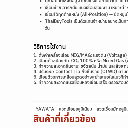
คุณสมบัติเชิงกลสูง แข็งแรงและทนทานตาม
เชื่อมง่าย อาร์กนิ่ม แนวเชื่อมสวยงาม เหมาะสำ
เชื่อมได้ทุกตำแหน่ง (All-Position) — ยืดหย
ThaiBuyTools เป็นตัวแทนจำหน่ายอย่างเป็นท
วัน
วิธีการใช้งาน
1. ตั้งค่าเครื่องเชื่อม MIG/MAG: แรงดัน (Volta
2. เลือกก๊าซป้องกัน: CO₂ 100% หรือ Mixed Gas 
3. ทำความสะอาดชิ้นงาน: ขจัดสนิม น้ำมัน และสิ่งสก
4. ปรับระยะ Contact Tip ถึงชิ้นงาน (CTWD) ต
5. เชื่อมด้วยการเคลื่อนลวดอย่างสม่ำเสมอในแนวที่
6. ทำความสะอาดแนวเชื่อมหลังเชื่อมเสร็จ ตรวจสอบ
YAWATA
ลวดเชื่อมอลูมิเนียม
ลวดเชื่อมมิกอลูมิ
สินค้าที่เกี่ยวข้อง