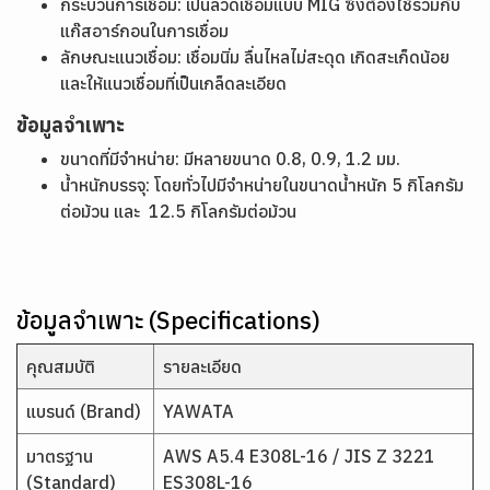
กระบวนการเชื่อม: เป็นลวดเชื่อมแบบ MIG ซึ่งต้องใช้ร่วมกับ
แก๊สอาร์กอนในการเชื่อม
ลักษณะแนวเชื่อม: เชื่อมนิ่ม ลื่นไหลไม่สะดุด เกิดสะเก็ดน้อย
และให้แนวเชื่อมที่เป็นเกล็ดละเอียด
ข้อมูลจำเพาะ
ขนาดที่มีจำหน่าย: มีหลายขนาด 0.8, 0.9, 1.2 มม.
น้ำหนักบรรจุ: โดยทั่วไปมีจำหน่ายในขนาดน้ำหนัก 5 กิโลกรัม
ต่อม้วน และ 12.5 กิโลกรัมต่อม้วน
ข้อมูลจำเพาะ (Specifications)
คุณสมบัติ
รายละเอียด
แบรนด์ (Brand)
YAWATA
มาตรฐาน
AWS A5.4 E308L-16 / JIS Z 3221
(Standard)
ES308L-16