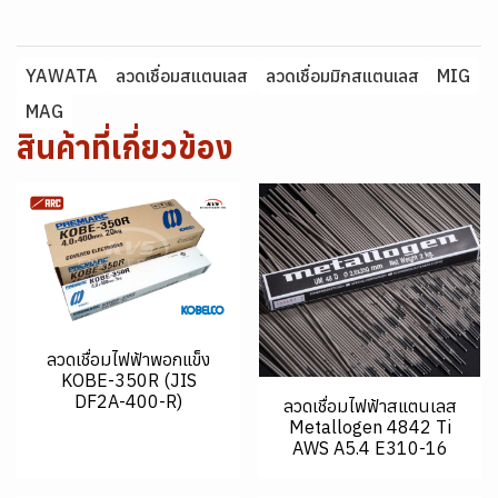
YAWATA
ลวดเชื่อมสแตนเลส
ลวดเชื่อมมิกสแตนเลส
MIG
MAG
สินค้าที่เกี่ยวข้อง
ลวดเชื่อมไฟฟ้าพอกแข็ง
KOBE-350R (JIS
DF2A-400-R)
ลวดเชื่อมไฟฟ้าสแตนเลส
Metallogen 4842 Ti
AWS A5.4 E310-16