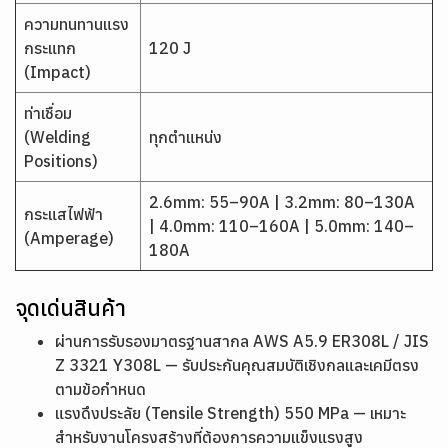
ความทนทานแรง
กระแทก
120 J
(Impact)
ท่าเชื่อม
(Welding
ทุกตำแหน่ง
Positions)
2.6mm: 55–90A | 3.2mm: 80–130A
กระแสไฟฟ้า
| 4.0mm: 110–160A | 5.0mm: 140–
(Amperage)
180A
จุดเด่นสินค้า
ผ่านการรับรองมาตรฐานสากล AWS A5.9 ER308L / JIS
Z 3321 Y308L — รับประกันคุณสมบัติเชิงกลและเคมีตรง
ตามข้อกำหนด
แรงดึงประลัย (Tensile Strength) 550 MPa — เหมาะ
สำหรับงานโครงสร้างที่ต้องการความแข็งแรงสูง