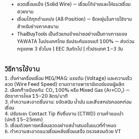
ลวดเชื่อมแข็ง (Solid Wire) — เชื่อมได้ง่ายและให้แนวเชื่อม
สวยงาม
เชื่อมได้ทุกตำแหน่ง (All-Position) — ยืดหยุ่นในการใช้งาน
สำหรับช่างภาคสนาม
ThaiBuyTools เป็นตัวแทนจำหน่ายอย่างเป็นทางการของ
YAWATA ในประเทศไทย รับประกันของแท้ 100% — ส่งด่วน
กรุงเทพ 3 ชั่วโมง | EEC วันถัดไป | ทั่วประเทศ 1–3 วัน
วิธีการใช้งาน
1. ตั้งค่าเครื่องเชื่อม MIG/MAG: แรงดัน (Voltage) และความเร็ว
ลวด (Wire Feed Speed) ตามตารางพารามิเตอร์ของผู้ผลิต
2. เลือกก๊าซป้องกัน: CO₂ 100% หรือ Mixed Gas (Ar+CO₂) —
อัตราการไหล 15–20 ลิตร/นาที
3. ทำความสะอาดชิ้นงาน: ขจัดสนิม น้ำมัน และสิ่งสกปรกออกก่อน
เชื่อม
4. ปรับระยะ Contact Tip ถึงชิ้นงาน (CTWD) ตามคำแนะนำ
(ปกติ 15–25mm)
5. เชื่อมด้วยการเคลื่อนลวดอย่างสม่ำเสมอในแนวที่กำหนด
6. ทำความสะอาดแนวเชื่อมหลังเชื่อมเสร็จ ตรวจสอบด้วย VT