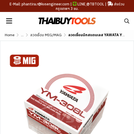
E-Mail: phantira.r@kvsengineer.com |
LINE
@TBTOOL
|
ส่งด่วน
กรุงเทพฯ 3 ชม.
Home
...
ลวดเชื่อม MIG/MAG
ลวดเชื่อมมิกสแตนเลส YAWATA YM-308L (AWS A5.9 ER308L)