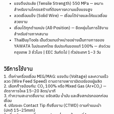
แรงดึงประลัย (Tensile Strength) 550 MPa — เหมาะ
สำหรับงานโครงสร้างที่ต้องการความแข็งแรงสูง
ลวดเชื่อมแข็ง (Solid Wire) — เชื่อมได้ง่ายและให้แนวเชื่อม
สวยงาม
เชื่อมได้ทุกตำแหน่ง (All-Position) — ยืดหยุ่นในการใช้งาน
สำหรับช่างภาคสนาม
ThaiBuyTools เป็นตัวแทนจำหน่ายอย่างเป็นทางการของ
YAWATA ในประเทศไทย รับประกันของแท้ 100% — ส่งด่วน
กรุงเทพ 3 ชั่วโมง | EEC วันถัดไป | ทั่วประเทศ 1–3 วัน
วิธีการใช้งาน
1. ตั้งค่าเครื่องเชื่อม MIG/MAG: แรงดัน (Voltage) และความเร็ว
ลวด (Wire Feed Speed) ตามตารางพารามิเตอร์ของผู้ผลิต
2. เลือกก๊าซป้องกัน: CO₂ 100% หรือ Mixed Gas (Ar+CO₂) —
อัตราการไหล 15–20 ลิตร/นาที
3. ทำความสะอาดชิ้นงาน: ขจัดสนิม น้ำมัน และสิ่งสกปรกออกก่อน
เชื่อม
4. ปรับระยะ Contact Tip ถึงชิ้นงาน (CTWD) ตามคำแนะนำ
(ปกติ 15–25mm)