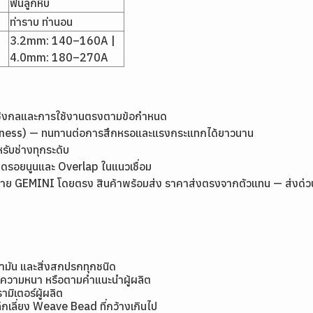
ฟันลูกหีบ
ท่าราบ ท่านอน
3.2mm: 140–160A |
4.0mm: 180–270A
เชิงกลและการใช้งานตรงตามข้อกำหนด
rdness) — ทนทานต่อการสึกหรอและแรงกระแทกได้ยาวนาน
หรับช่างทุกระดับ
ลดรอยนูนและ Overlap ในแนวเชื่อม
ย GEMINI โดยตรง สินค้าพร้อมส่ง ราคาส่งตรงจากตัวแทน — ส่งด่วนกรุ
้ำมัน และสิ่งสกปรกทุกชนิด
มีความหนา หรือตามคำแนะนำผู้ผลิต
ิเตอร์ผู้ผลิต
กเลี่ยง Weave Bead ที่กว้างเกินไป