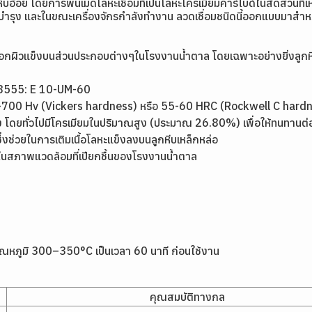
ีบอ้อย
โดยการพ่นเม็ดโลหะเชื่อมที่เป็นโลหะโครเมียมคาร์ไบด์ในสัดส่วนที่เ
รุง และในขณะเครื่องจักรกำลังทำงาน ลวดเชื่อมชนิดนี้ออกแบบมาสำหรับก
มพอกผิวแข็งบนส่วนประกอบต่างๆในโรงงานน้ำตาล โดยเฉพาะอย่างยิ่งลูกหีบ
 8555: E 10-UM-60
0-700 Hv (Vickers hardness) หรือ 55-60 HRC (Rockwell C hard
ง โดยทั่วไปมีโครเมียมในปริมาณสูง (ประมาณ 26.80%) เพื่อให้ทนทานต
 ซึ่งช่วยในการเติมเนื้อโลหะแข็งลงบนลูกหีบเหล็กหล่อ
มอในสภาพแวดล้อมที่เปียกชื้นของโรงงานน้ำตาล
่อุณหภูมิ 300–350°C เป็นเวลา 60 นาที ก่อนใช้งาน
คุณสมบัติทางกล