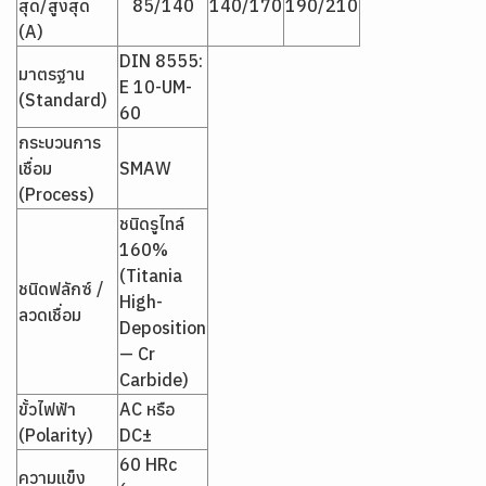
สุด/สูงสุด
85/140
140/170
190/210
(A)
DIN 8555:
มาตรฐาน
E 10-UM-
(Standard)
60
กระบวนการ
เชื่อม
SMAW
(Process)
ชนิดรูไทล์
160%
(Titania
ชนิดฟลักซ์ /
High-
ลวดเชื่อม
Deposition
— Cr
Carbide)
ขั้วไฟฟ้า
AC หรือ
(Polarity)
DC±
60 HRc
ความแข็ง