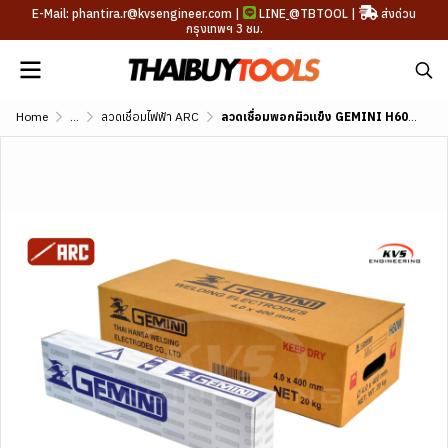
E-Mail: phantira.r@kvsengineer.com |
LINE
@TBTOOL
|
ส่งด่วน
กรุงเทพฯ 3 ชม.
Home
...
ลวดเชื่อมไฟฟ้า ARC
ลวดเชื่อมพอกผิวแข็ง GEMINI H60W DIN 8555 E10-UM-60