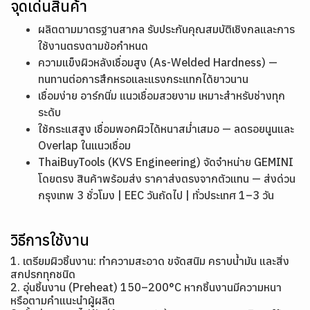
จุดเด่นสินค้า
ผลิตตามมาตรฐานสากล รับประกันคุณสมบัติเชิงกลและการ
ใช้งานตรงตามข้อกำหนด
ความแข็งผิวหลังเชื่อมสูง (As-Welded Hardness) —
ทนทานต่อการสึกหรอและแรงกระแทกได้ยาวนาน
เชื่อมง่าย อาร์กนิ่ม แนวเชื่อมสวยงาม เหมาะสำหรับช่างทุก
ระดับ
ใช้กระแสสูง เชื่อมพอกผิวได้หนาสม่ำเสมอ — ลดรอยนูนและ
Overlap ในแนวเชื่อม
ThaiBuyTools (KVS Engineering) จัดจำหน่าย GEMINI
โดยตรง สินค้าพร้อมส่ง ราคาส่งตรงจากตัวแทน — ส่งด่วน
กรุงเทพ 3 ชั่วโมง | EEC วันถัดไป | ทั่วประเทศ 1–3 วัน
วิธีการใช้งาน
1. เตรียมผิวชิ้นงาน: ทำความสะอาด ขจัดสนิม คราบน้ำมัน และสิ่ง
สกปรกทุกชนิด
2. อุ่นชิ้นงาน (Preheat) 150–200°C หากชิ้นงานมีความหนา
หรือตามคำแนะนำผู้ผลิต