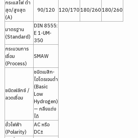
กระแสไฟ ต่ำ
สุด/สูงสุด
90/120
120/170
180/260
180/260
(A)
DIN 8555:
มาตรฐาน
E 1-UM-
(Standard)
350
กระบวนการ
เชื่อม
SMAW
(Process)
ชนิดเบสิก-
ไฮโดรเจนต่ำ
(Basic
ชนิดฟลักซ์ /
Low
ลวดเชื่อม
Hydrogen)
— กลึงแต่ง
ได้
ขั้วไฟฟ้า
AC หรือ
(Polarity)
DC±