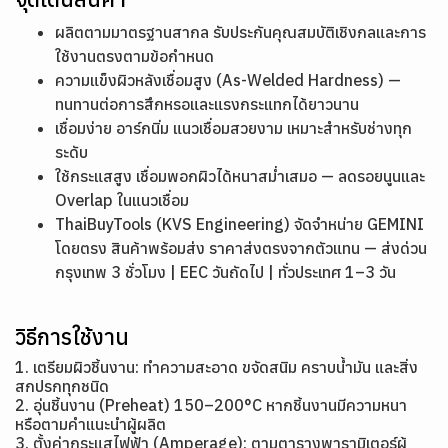
ผลิตตามมาตรฐานสากล รับประกันคุณสมบัติเชิงกลและการ
ใช้งานตรงตามข้อกำหนด
ความแข็งผิวหลังเชื่อมสูง (As-Welded Hardness) —
ทนทานต่อการสึกหรอและแรงกระแทกได้ยาวนาน
เชื่อมง่าย อาร์กนิ่ม แนวเชื่อมสวยงาม เหมาะสำหรับช่างทุก
ระดับ
ใช้กระแสสูง เชื่อมพอกผิวได้หนาสม่ำเสมอ — ลดรอยนูนและ
Overlap ในแนวเชื่อม
ThaiBuyTools (KVS Engineering) จัดจำหน่าย GEMINI
โดยตรง สินค้าพร้อมส่ง ราคาส่งตรงจากตัวแทน — ส่งด่วน
กรุงเทพ 3 ชั่วโมง | EEC วันถัดไป | ทั่วประเทศ 1–3 วัน
วิธีการใช้งาน
1. เตรียมผิวชิ้นงาน: ทำความสะอาด ขจัดสนิม คราบน้ำมัน และสิ่ง
สกปรกทุกชนิด
2. อุ่นชิ้นงาน (Preheat) 150–200°C หากชิ้นงานมีความหนา
หรือตามคำแนะนำผู้ผลิต
3. ตั้งค่ากระแสไฟฟ้า (Amperage): ตามตารางพารามิเตอร์ผู้