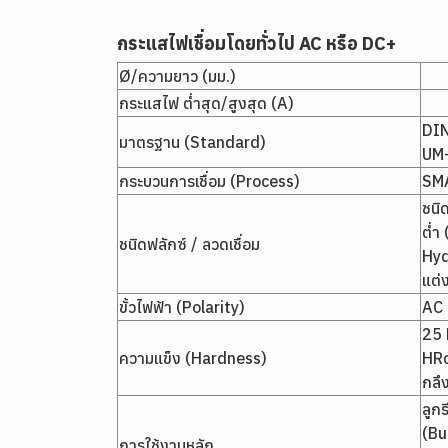
กระแสไฟเชื่อมโดยทั่วไป
AC หรือ DC+
Ø/ความยาว (มม.)
กระแสไฟ ต่ำสุด/สูงสุด (A)
DIN
มาตรฐาน (Standard)
UM
กระบวนการเชื่อม (Process)
SM
ชนิ
ต่ำ
ชนิดฟลักซ์ / ลวดเชื่อม
Hyd
แต่ง
ขั้วไฟฟ้า (Polarity)
AC 
25 
ความแข็ง (Hardness)
HRc
กลึ
ลูกร
(Bu
การใช้งานหลัก