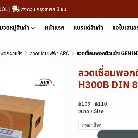
OOL
|
ส่งด่วน กรุงเทพฯ 3 ชม.
มวดหมู่สินค้า
หน้าแรก
แบรนด์สินค้า
ขอใบเสนอ
มพอกผิวแข็ง
ลวดเชื่อมไฟฟ้า ARC
ลวดเชื่อมพอกผิวแข็ง GEM
ลวดเชื่อมพอก
H300B DIN 
฿109
-
฿110
ขนาด / Size
กรุณาเลือก