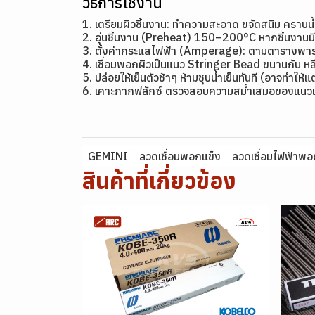
วิธีการใช้งาน
1. เตรียมผิวชิ้นงาน: ทำความสะอาด ขจัดสนิม คราบน
2. อุ่นชิ้นงาน (Preheat) 150–200°C หากชิ้นงาน
3. ตั้งค่ากระแสไฟฟ้า (Amperage): ตามตารางพาราม
4. เชื่อมพอกผิวเป็นแนว Stringer Bead ขนานกัน หลี
5. ปล่อยให้เย็นตัวช้าๆ ห้ามชุบน้ำเย็นทันที (อาจทำให้
6. เคาะกากฟลักซ์ ตรวจสอบความสม่ำเสมอของแนวเ
GEMINI
ลวดเชื่อมพอกแข็ง
ลวดเชื่อมไฟฟ้าพอ
สินค้าที่เกี่ยวข้อง