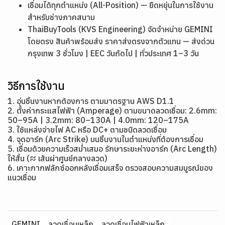
เชื่อมได้ทุกตำแหน่ง (All-Position) — ยืดหยุ่นในการใช้งาน
สำหรับช่างภาคสนาม
ThaiBuyTools (KVS Engineering) จัดจำหน่าย GEMINI
โดยตรง สินค้าพร้อมส่ง ราคาส่งตรงจากตัวแทน — ส่งด่วน
กรุงเทพ 3 ชั่วโมง | EEC วันถัดไป | ทั่วประเทศ 1–3 วัน
วิธีการใช้งาน
1. อุ่นชิ้นงานหากต้องการ ตามมาตรฐาน AWS D1.1
2. ตั้งค่ากระแสไฟฟ้า (Amperage) ตามขนาดลวดเชื่อม: 2.6mm:
50–95A | 3.2mm: 80–130A | 4.0mm: 120–175A
3. ใช้แหล่งจ่ายไฟ AC หรือ DC+ ตามชนิดลวดเชื่อม
4. จุดอาร์ก (Arc Strike) บนชิ้นงานในตำแหน่งที่ต้องการเชื่อม
5. เชื่อมด้วยความเร็วสม่ำเสมอ รักษาระยะห่างอาร์ก (Arc Length)
ให้สั้น (≈ เส้นผ่าศูนย์กลางลวด)
6. เคาะกากฟลักซ์ออกหลังเชื่อมเสร็จ ตรวจสอบความสมบูรณ์ของ
แนวเชื่อม
GEMINI
ลวดเชื่อมเหล็ก
ลวดเชื่อมไฟฟ้าเหล็ก