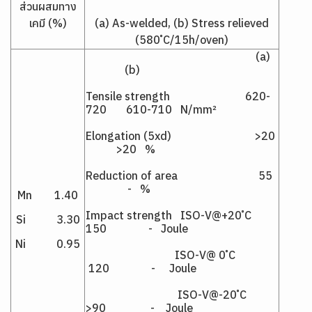
ส่วนผสมทาง
เคมี (%)
(a) As-welded, (b) Stress relieved
(580 ํC/15h/oven)
(a)
(b)
Tensile strength 620-
720 610-710 N/mm²
Elongation (5xd) >20
>20 %
Reduction of area 55
- %
Mn 1.40
Impact strength ISO-V@+20 ํC
Si 3.30
150 - Joule
Ni 0.95
ISO-V@ 0 ํC
120 - Joule
ISO-V@-20 ํC
>90 - Joule