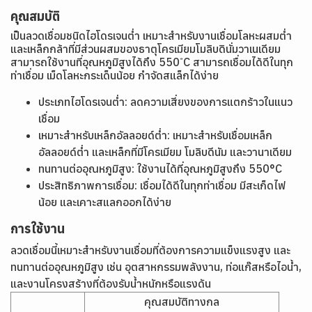
คุณสมบัติ
เป็นลวดเชื่อมชนิดไฮโดรเจนต่ำ เหมาะสำหรับงานเชื่อมโลหะผสมต่ำ
และเหล็กกล้าที่มีส่วนผสมของธาตุโครเมียมโมลิบดินั่มวาเนเดียม
สามารถใช้งานที่อุณหภูมิสูงได้ถึง 550 ํC สามารถเชื่อมได้ดีในทุก
ท่าเชื่อม เม็ดโลหะกระเด็นน้อย กำจัดสแล็กได้ง่าย
ประเภทไฮโดรเจนต่ำ:
ลดความเสี่ยงของการแตกร้าวในแนว
เชื่อม
เหมาะสำหรับเหล็กอัลลอยด์ต่ำ:
เหมาะสำหรับเชื่อมเหล็ก
อัลลอยด์ต่ำ และเหล็กที่มีโครเมียม โมลิบดีนัม และวานาเดียม
ทนทานต่ออุณหภูมิสูง:
ใช้งานได้ที่อุณหภูมิสูงถึง 550°C
ประสิทธิภาพการเชื่อม:
เชื่อมได้ดีในทุกท่าเชื่อม มีสะเก็ดไฟ
น้อย และเคาะสแลกออกได้ง่าย
การใช้งาน
ลวดเชื่อมนี้เหมาะสำหรับงานเชื่อมที่ต้องการความแข็งแรงสูง และ
ทนทานต่ออุณหภูมิสูง เช่น อุตสาหกรรมพลังงาน, ท่อแก๊สหรือไอน้ำ,
และงานโครงสร้างที่ต้องรับน้ำหนักหรือแรงดัน
คุณสมบัติทางกล