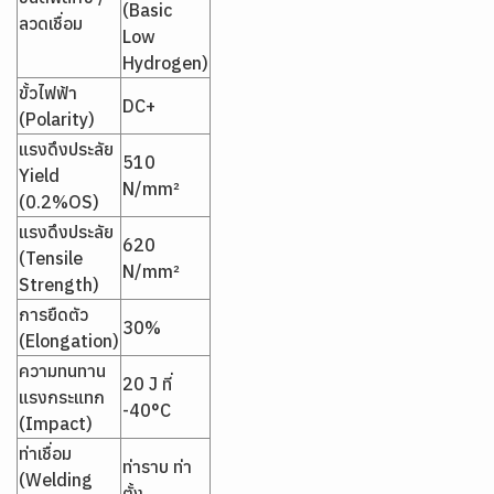
(Basic
ลวดเชื่อม
Low
Hydrogen)
ขั้วไฟฟ้า
DC+
(Polarity)
แรงดึงประลัย
510
Yield
N/mm²
(0.2%OS)
แรงดึงประลัย
620
(Tensile
N/mm²
Strength)
การยืดตัว
30%
(Elongation)
ความทนทาน
20 J ที่
แรงกระแทก
-40°C
(Impact)
ท่าเชื่อม
ท่าราบ ท่า
(Welding
ตั้ง