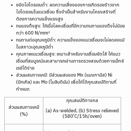
ชนิดไฮโดรเจนต่ำ: ลดความเสี่ยงของการเกิดรอยร้าวจาก
ไฮโดรเจนในแนวเชื่อม ซึ่งจำเป็นสำหรับงานโครงสร้างที่
ต้องการความแข็งแรงสูง
ทนแรงดึงสูง: ให้เนื้อโลหะเชื่อมที่มีความทนทานแรงดึงไม่น้อย
กว่า 600 N/mm²
ทนทานต่ออุณหภูมิต่ำ: ความแข็งของแนวเชื่อมจะไม่ลดลงแม้
ในสภาวะอุณหภูมิต่ำ
คุณภาพแนวเชื่อมสูง: เหมาะสำหรับงานเชื่อมยัดไส้ ให้แนว
เชื่อมที่สมบูรณ์และสามารถผ่านการตรวจสอบด้วยการเอ็กซ์
เรย์ได้ง่าย
ส่วนผสมทางเคมี: มีส่วนผสมของ Mn (แมงกานีส) Ni
(นิกเกิล) และ Mo (โมลิบดีนัม) เพื่อให้ได้คุณสมบัติตามที่
กำหนด
คุณสมบัติทางกล
ส่วนผสมทางเคมี
(a) As-welded, (b) Stress relieved
(%)
(580 ํC/15h/oven)