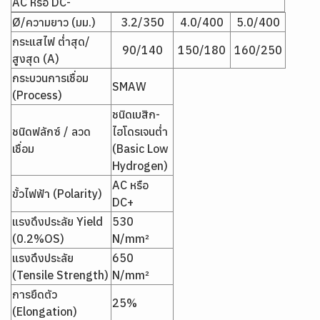
AC หรือ DC-
Ø/ความยาว (มม.)
3.2/350
4.0/400
5.0/400
กระแสไฟ ต่ำสุด/
90/140
150/180
160/250
สูงสุด (A)
กระบวนการเชื่อม
SMAW
(Process)
ชนิดเบสิก-
ชนิดฟลักซ์ / ลวด
ไฮโดรเจนต่ำ
เชื่อม
(Basic Low
Hydrogen)
AC หรือ
ขั้วไฟฟ้า (Polarity)
DC+
แรงดึงประลัย Yield
530
(0.2%OS)
N/mm²
แรงดึงประลัย
650
(Tensile Strength)
N/mm²
การยืดตัว
25%
(Elongation)