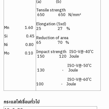
(a) (b)
Tensile strength
650 650 N/mm²
Elongation (5xd)
Mn 1.60
25 27 %
Si 0.45
Reduction of area
65 70 %
Ni 0.80
Impact strength ISO-V@-40 ํC
Mo 0.10
150 120 Joule
ISO-V@-50 ํC
130 - Joule
ISO-V@-60 ํC
100 - Joule
กระแสไฟเชื่อมทั่วไป