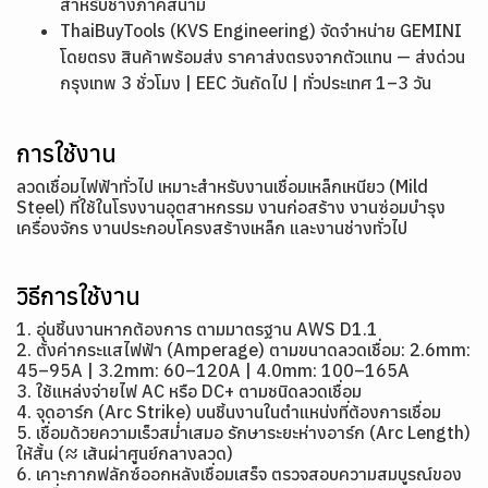
สำหรับช่างภาคสนาม
ThaiBuyTools (KVS Engineering) จัดจำหน่าย GEMINI
โดยตรง สินค้าพร้อมส่ง ราคาส่งตรงจากตัวแทน — ส่งด่วน
กรุงเทพ 3 ชั่วโมง | EEC วันถัดไป | ทั่วประเทศ 1–3 วัน
การใช้งาน
ลวดเชื่อมไฟฟ้าทั่วไป เหมาะสำหรับงานเชื่อมเหล็กเหนียว (Mild
Steel) ที่ใช้ในโรงงานอุตสาหกรรม งานก่อสร้าง งานซ่อมบำรุง
เครื่องจักร งานประกอบโครงสร้างเหล็ก และงานช่างทั่วไป
วิธีการใช้งาน
1. อุ่นชิ้นงานหากต้องการ ตามมาตรฐาน AWS D1.1
2. ตั้งค่ากระแสไฟฟ้า (Amperage) ตามขนาดลวดเชื่อม: 2.6mm:
45–95A | 3.2mm: 60–120A | 4.0mm: 100–165A
3. ใช้แหล่งจ่ายไฟ AC หรือ DC+ ตามชนิดลวดเชื่อม
4. จุดอาร์ก (Arc Strike) บนชิ้นงานในตำแหน่งที่ต้องการเชื่อม
5. เชื่อมด้วยความเร็วสม่ำเสมอ รักษาระยะห่างอาร์ก (Arc Length)
ให้สั้น (≈ เส้นผ่าศูนย์กลางลวด)
6. เคาะกากฟลักซ์ออกหลังเชื่อมเสร็จ ตรวจสอบความสมบูรณ์ของ