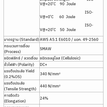
V@+20 ํC 90 Joule
ISO-
V@+0 ํC 60 Joule
ISO-
V@+20 ํC 50 Joule
มาตรฐาน (Standard)
AWS A5.1 E6010 / มอก. 49-2560
กระบวนการเชื่อม
SMAW
(Process)
ชนิดฟลักซ์ / ลวดเชื่อม
ชนิดเซลลูโลส (Cellulosic)
ขั้วไฟฟ้า (Polarity)
DC+
แรงดึงประลัย Yield
340 N/mm²
(0.2%OS)
แรงดึงประลัย
440 N/mm²
(Tensile Strength)
การยืดตัว
24%
(Elongation)