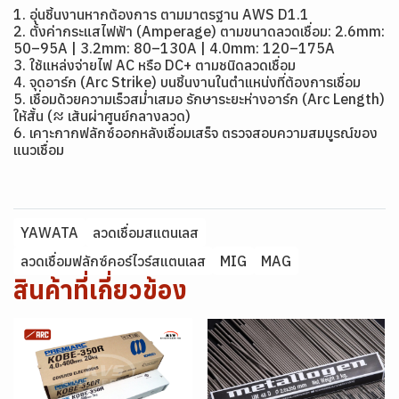
1. อุ่นชิ้นงานหากต้องการ ตามมาตรฐาน AWS D1.1
2. ตั้งค่ากระแสไฟฟ้า (Amperage) ตามขนาดลวดเชื่อม: 2.6mm:
50–95A | 3.2mm: 80–130A | 4.0mm: 120–175A
3. ใช้แหล่งจ่ายไฟ AC หรือ DC+ ตามชนิดลวดเชื่อม
4. จุดอาร์ก (Arc Strike) บนชิ้นงานในตำแหน่งที่ต้องการเชื่อม
5. เชื่อมด้วยความเร็วสม่ำเสมอ รักษาระยะห่างอาร์ก (Arc Length)
ให้สั้น (≈ เส้นผ่าศูนย์กลางลวด)
6. เคาะกากฟลักซ์ออกหลังเชื่อมเสร็จ ตรวจสอบความสมบูรณ์ของ
แนวเชื่อม
YAWATA
ลวดเชื่อมสแตนเลส
ลวดเชื่อมฟลักซ์คอร์ไวร์สแตนเลส
MIG
MAG
สินค้าที่เกี่ยวข้อง