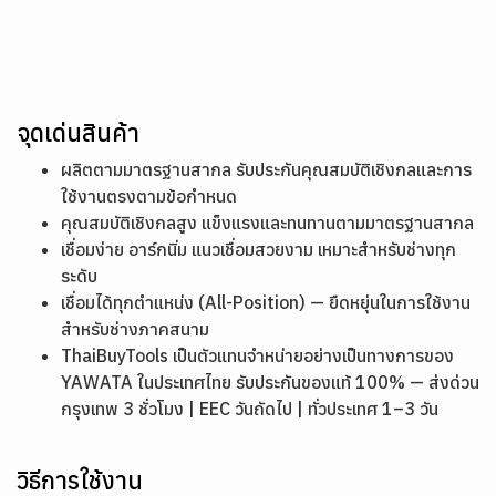
จุดเด่นสินค้า
ผลิตตามมาตรฐานสากล รับประกันคุณสมบัติเชิงกลและการ
ใช้งานตรงตามข้อกำหนด
คุณสมบัติเชิงกลสูง แข็งแรงและทนทานตามมาตรฐานสากล
เชื่อมง่าย อาร์กนิ่ม แนวเชื่อมสวยงาม เหมาะสำหรับช่างทุก
ระดับ
เชื่อมได้ทุกตำแหน่ง (All-Position) — ยืดหยุ่นในการใช้งาน
สำหรับช่างภาคสนาม
ThaiBuyTools เป็นตัวแทนจำหน่ายอย่างเป็นทางการของ
YAWATA ในประเทศไทย รับประกันของแท้ 100% — ส่งด่วน
กรุงเทพ 3 ชั่วโมง | EEC วันถัดไป | ทั่วประเทศ 1–3 วัน
วิธีการใช้งาน