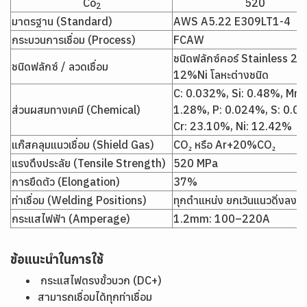
Co
520
2
มาตรฐาน (Standard)
AWS A5.22 E309LT1-4
กระบวนการเชื่อม (Process)
FCAW
ชนิดฟลักซ์คอร์ Stainless 2
ชนิดฟลักซ์ / ลวดเชื่อม
12%Ni โลหะต่างชนิด
C: 0.032%, Si: 0.48%, Mn:
ส่วนผสมทางเคมี (Chemical)
1.28%, P: 0.024%, S: 0.0
Cr: 23.10%, Ni: 12.42%
แก๊สคลุมแนวเชื่อม (Shield Gas)
CO₂ หรือ Ar+20%CO₂
แรงดึงประลัย (Tensile Strength)
520 MPa
การยืดตัว (Elongation)
37%
ท่าเชื่อม (Welding Positions)
ทุกตำแหน่ง ยกเว้นแนวดิ่งลง
กระแสไฟฟ้า (Amperage)
1.2mm: 100–220A
ข้อแนะนำในการใช้
กระแสไฟตรงขั้วบวก (DC+)
สามารถเชื่อมได้ทุกท่าเชื่อม