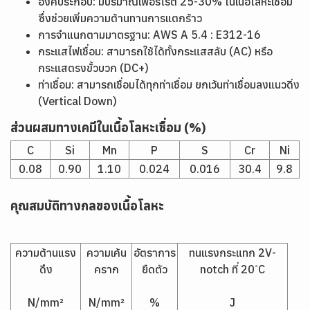
องค์ประกอบ: มีปริมาณเฟอร์ไรต์ 25-30% ในเนื้อโลหะเชื่อม
ซึ่งช่วยเพิ่มความต้านทานการแตกร้าว
การจำแนกตามมาตรฐาน: AWS A 5.4 : E312-16
กระแสไฟเชื่อม: สามารถใช้ได้ทั้งกระแสสลับ (AC) หรือ
กระแสตรงขั้วบวก (DC+)
ท่าเชื่อม: สามารถเชื่อมได้ทุกท่าเชื่อม ยกเว้นท่าเชื่อมลงแนวดิ่ง
(Vertical Down)
ส่วนผสมทางเคมีในเนื้อโลหะเชื่อม (%)
C
Si
Mn
P
S
Cr
Ni
0.08
0.90
1.10
0.024
0.016
30.4
9.8
คุณสมบัติทางกลของเนื้อโลหะ
ความต้านแรง
ความเค้น
อัตราการ
ทนแรงกระแทก 2V-
ดึง
คราก
ยืดตัว
notch ที่ 20 ํC
N/mm²
N/mm²
%
J