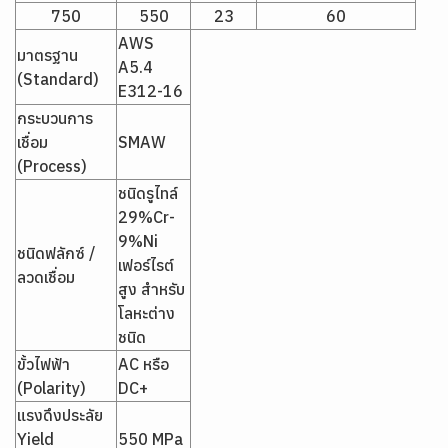
750
550
23
60
AWS
มาตรฐาน
A5.4
(Standard)
E312-16
กระบวนการ
เชื่อม
SMAW
(Process)
ชนิดรูไทล์
29%Cr-
9%Ni
ชนิดฟลักซ์ /
เฟอร์ไรต์
ลวดเชื่อม
สูง สำหรับ
โลหะต่าง
ชนิด
ขั้วไฟฟ้า
AC หรือ
(Polarity)
DC+
แรงดึงประลัย
Yield
550 MPa